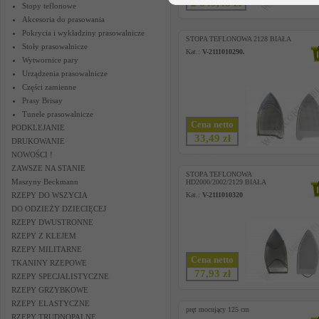
2 649,48 zł
Stopy teflonowe
Akcesoria do prasowania
Pokrycia i wykładziny prasowalnicze
STOPA TEFLONOWA 2128 BIAŁA
Stoły prasowalnicze
Kat.:
V-2111010290.
Wytwornice pary
Urządzenia prasowalnicze
Części zamienne
Prasy Brisay
Tunele prasowalnicze
Cena netto
PODKLEJANIE
33,49 zł
DRUKOWANIE
NOWOŚCI !
ZAWSZE NA STANIE
STOPA TEFLONOWA
Maszyny Beckmann
HD2000/2002/2129 BIAŁA
RZEPY DO WSZYCIA
Kat.:
V-2111010320
DO ODZIEŻY DZIECIĘCEJ
RZEPY DWUSTRONNE
RZEPY Z KLEJEM
RZEPY MILITARNE
Cena netto
TKANINY RZEPOWE
77,93 zł
RZEPY SPECJALISTYCZNE
RZEPY GRZYBKOWE
RZEPY ELASTYCZNE
pręt mocujący 125 cm
RZEPY TRUDNOPALNE