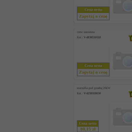
Cena netto
Zapytaj o cenę
czesc zamienna
Kat.:
V-4830510110
Cena netto
Zapytaj o cenę
uszczelka pod grzałkę 20kW
Kat.:
V-4238110030
Cena netto
80,15 zł