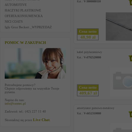
Kat.:
V-3000080110
AUTOMOTIVE
HACZYKI PLASTIKOWE
OFERTA KONSUMENCKA
NICI COATS
Igły Groz Beckert _WYPRZEDAŻ
Cena netto
48,98 zł
POMOC W ZAKUPACH
kabel przylaczeniowy
Kat.:
V-4792520000
Potrzebujesz pomocy?
Cena netto
Chętnie odpowiemy na wszystkie Twoje
pytania.
409,67 zł
Napisz do nas:
info@contec.pl
amortyzator gumowo-metalowy
Zadzwoń: tel.: (42) 227 11 40
Kat.:
V-4452310080
Live Chat
Skontaktuj się przez
.