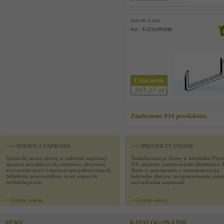
zszywki 6 mm
Kat.:
V-2212101330
Cena netto
267,17 zł
Znaleziono 934 produktów.
>>> SERWIS I NAPRAWA
>>> PROJEKTY UNIJNE
Sprawdź naszą ofertę w zakresie naprawy
Transformacja firmy w kierunku Prze
maszyn szwalniczych, cutterów, ploterów,
4.0. poprzez zastosowanie elementów 
wytwornic pary i maszyn specjalistycznych.
Data w powiązaniu z automatyzacją
Szkolenie pracowników oraz wsparcie
łańcucha dostaw, prognozowania popy
technologiczne.
zarządzania zapasami
>>
Czytaj wiecej
>>
Czytaj wiecej
NEWS
KATALOG ON-LINE