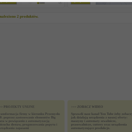
specjalna
specjalna
naleziono 2 produktów.
>> PROJEKTY UNIJNE
>>> ZOBACZ WIDEO
ransformacja firmy w kierunku Przemysłu
Sprawdź nasz kanał You Tube żeby zobacz
.0. poprzez zastosowanie elementów Big
jak działają urządzenia z naszej oferty:
ata w powiązaniu z automatyzacją
maszyny i automaty szwalnicze,
ańcucha dostaw, prognozowania popytu i
prasowalnicze, cuttery oraz urządzenia
arządzania zapasami
automatyzujące produkcje.