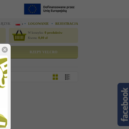
 JĘZYK
LOGOWANIE
REJESTRACJA
W koszyku:
0
produktów
Kwota:
0,00
zł
RZEPY VELCRO