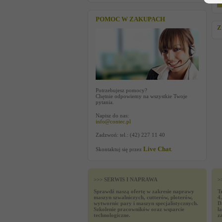
POMOC W ZAKUPACH
Z
Potrzebujesz pomocy?
Chętnie odpowiemy na wszystkie Twoje
pytania.
Napisz do nas:
info@contec.pl
Zadzwoń: tel.: (42) 227 11 40
Live Chat
Skontaktuj się przez
.
>>> SERWIS I NAPRAWA
>
Sprawdź naszą ofertę w zakresie naprawy
T
maszyn szwalniczych, cutterów, ploterów,
4
wytwornic pary i maszyn specjalistycznych.
D
Szkolenie pracowników oraz wsparcie
ł
technologiczne.
z