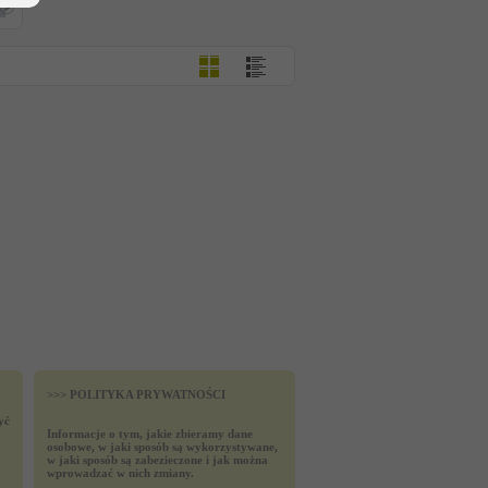
>>> POLITYKA PRYWATNOŚCI
yć
Informacje o tym, jakie zbieramy dane
osobowe, w jaki sposób są wykorzystywane,
w jaki sposób są zabezieczone i jak można
wprowadzać w nich zmiany.