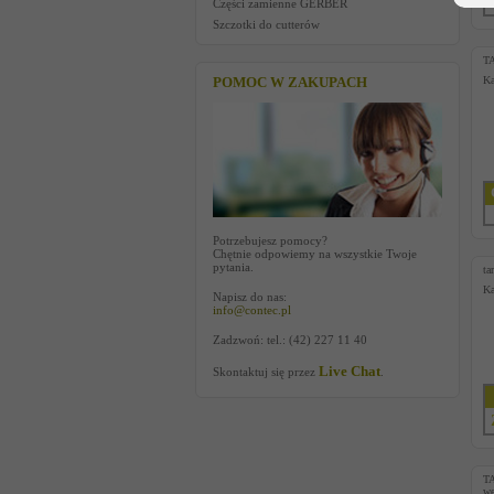
Części zamienne GERBER
Szczotki do cutterów
T
POMOC W ZAKUPACH
Ka
Potrzebujesz pomocy?
Chętnie odpowiemy na wszystkie Twoje
pytania.
ta
Ka
Napisz do nas:
info@contec.pl
Zadzwoń: tel.: (42) 227 11 40
Live Chat
Skontaktuj się przez
.
T
we