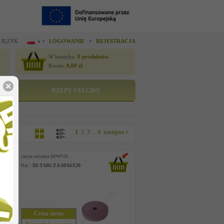
 JĘZYK
LOGOWANIE
REJESTRACJA
W koszyku:
0
produktów
Kwota:
0,00
zł
RZEPY VELCRO
1
2
3
...
4
następna »
tarcza ostrzaca 60*6*20
Kat.:
DI-TARCZA 60X6X20
Cena netto