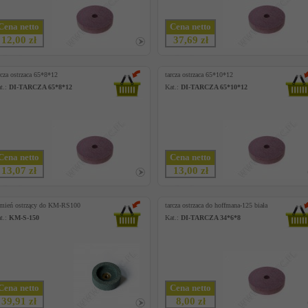
Cena netto
Cena netto
12,00 zł
37,69 zł
rcza ostrzaca 65*8*12
tarcza ostrzaca 65*10*12
t.:
DI-TARCZA 65*8*12
Kat.:
DI-TARCZA 65*10*12
Cena netto
Cena netto
13,07 zł
13,00 zł
mień ostrzący do KM-RS100
tarcza ostrzaca do hoffmana-125 biała
t.:
KM-S-150
Kat.:
DI-TARCZA 34*6*8
Cena netto
Cena netto
39,91 zł
8,00 zł