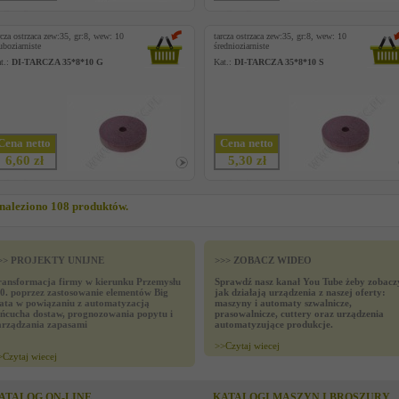
rcza ostrzaca zew:35, gr:8, wew: 10
tarcza ostrzaca zew:35, gr:8, wew: 10
uboziarniste
średnioziarniste
t.:
DI-TARCZA 35*8*10 G
Kat.:
DI-TARCZA 35*8*10 S
Cena netto
Cena netto
6,60 zł
5,30 zł
naleziono 108 produktów.
>> PROJEKTY UNIJNE
>>> ZOBACZ WIDEO
ransformacja firmy w kierunku Przemysłu
Sprawdź nasz kanał You Tube żeby zobacz
.0. poprzez zastosowanie elementów Big
jak działają urządzenia z naszej oferty:
ata w powiązaniu z automatyzacją
maszyny i automaty szwalnicze,
ańcucha dostaw, prognozowania popytu i
prasowalnicze, cuttery oraz urządzenia
arządzania zapasami
automatyzujące produkcje.
>>
Czytaj wiecej
>
Czytaj wiecej
ATALOG ON-LINE
KATALOGI MASZYN I BROSZURY