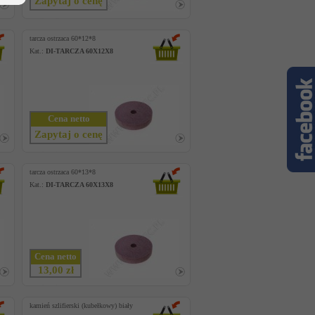
Zapytaj o cenę
tarcza ostrzaca 60*12*8
Kat.:
DI-TARCZA 60X12X8
Cena netto
Zapytaj o cenę
tarcza ostrzaca 60*13*8
Kat.:
DI-TARCZA 60X13X8
Cena netto
13,00 zł
kamień szlifierski (kubełkowy) biały