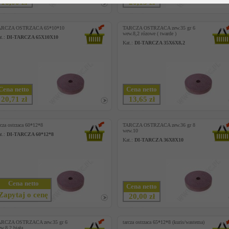
16,00 zł
20,13 zł
ARCZA OSTRZACA 65*10*10
TARCZA OSTRZACA zew.35 gr 6
wew.8,2 rózowe ( twarde )
t.:
DI-TARCZA 65X10X10
Kat.:
DI-TARCZA 35X6X8,2
Cena netto
Cena netto
20,71 zł
13,65 zł
rcza ostrzaca 60*12*8
TARCZA OSTRZACA zew.36 gr 8
wew.10
t.:
DI-TARCZA 60*12*8
Kat.:
DI-TARCZA 36X8X10
Cena netto
Cena netto
Zapytaj o cenę
20,00 zł
ARCZA OSTRZACA zew.35 gr 6
tarcza ostrzaca 65*12*8 (kuris/wastema)
w.8,2 biała