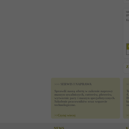
ta
gr
Ka
Z
>>> SERWIS I NAPRAWA
>
Sprawdź naszą ofertę w zakresie naprawy
T
maszyn szwalniczych, cutterów, ploterów,
4
wytwornic pary i maszyn specjalistycznych.
D
Szkolenie pracowników oraz wsparcie
ł
technologiczne.
z
>>
Czytaj wiecej
>
NEWS
K