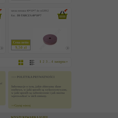
tarcza ostrzaca 40*10*7 do cs53912
Kat.:
DI-TARCZA 40*10*7
Cena netto
9,50 zł
1
2
3
...
4
następna »
>>> POLITYKA PRYWATNOŚCI
yć
Informacje o tym, jakie zbieramy dane
osobowe, w jaki sposób są wykorzystywane,
w jaki sposób są zabezieczone i jak można
wprowadzać w nich zmiany.
>>
Czytaj wiecej
WYSZUKIWARKA IGIEŁ