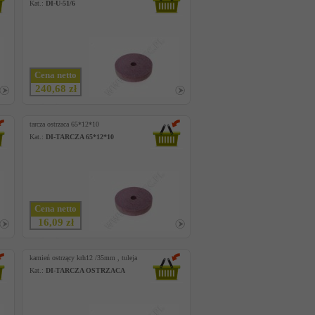
Kat.:
DI-U-51/6
Cena netto
240,68 zł
tarcza ostrzaca 65*12*10
Kat.:
DI-TARCZA 65*12*10
Cena netto
16,09 zł
kamień ostrzący krh12 /35mm , tuleja
Kat.:
DI-TARCZA OSTRZACA