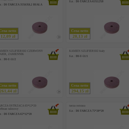
Kat.:
DI-TARCZA 65X12X8
t.:
DI-TARCZA 35X6X8,2 BIAŁA
Cena netto
Cena netto
12,09 zł
20,13 zł
AMIEN SZLIFIERSKI CZERWONY
KAMIEN SZLIFIERSKI biały
AIER, ZAMIENNIK
Kat.:
DI-U-51/1
t.:
DI-U-51/2
Cena netto
Cena netto
261,44 zł
294,15 zł
ARCZA OSTRZACA 65*12*20
tarcza ostrzaca
ffman taśmowy
Kat.:
DI-TARCZA 75*20*20
t.:
DI-TARCZA 65*12*20