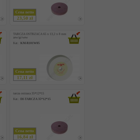
Cena netto
23,50 zł
TARCZA OSTRZACA 65 x 13,2 x 8 mm
zew/gr/wew
Kat.:
KM-R101W05
Cena netto
17,11 zł
tarcza ostrzaca 35*12*15
Kat.:
DI-TARCZA 35*12*15
Cena netto
16,84 zł