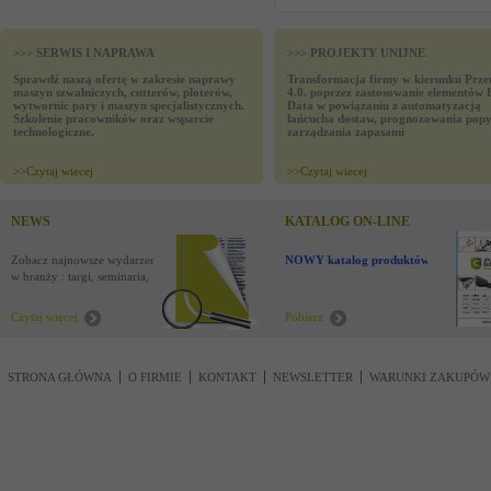
>>> SERWIS I NAPRAWA
>>> PROJEKTY UNIJNE
Sprawdź naszą ofertę w zakresie naprawy
Transformacja firmy w kierunku Prze
maszyn szwalniczych, cutterów, ploterów,
4.0. poprzez zastosowanie elementów 
wytwornic pary i maszyn specjalistycznych.
Data w powiązaniu z automatyzacją
Szkolenie pracowników oraz wsparcie
łańcucha dostaw, prognozowania popy
technologiczne.
zarządzania zapasami
>>
Czytaj wiecej
>>
Czytaj wiecej
NEWS
KATALOG ON-LINE
Zobacz najnowsze wydarzenia
NOWY katalog produktów !
w branży : targi, seminaria,
nowości
Czytaj więcej
Pobierz
STRONA GŁÓWNA
O FIRMIE
KONTAKT
NEWSLETTER
WARUNKI ZAKUPÓW