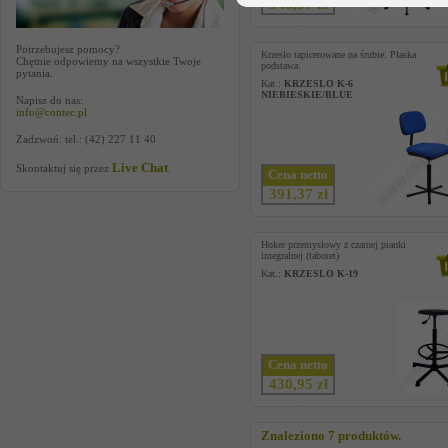
348,57 zł
Potrzebujesz pomocy?
Krzesło tapicerowane na śrubie. Płaska
Chętnie odpowiemy na wszystkie Twoje
podstawa.
pytania.
Kat.:
KRZESLO K-6
NIEBIESKIE/BLUE
Napisz do nas:
info@contec.pl
Zadzwoń: tel.: (42) 227 11 40
Live Chat
Skontaktuj się przez
.
Cena netto
391,37 zł
Hoker przemysłowy z czarnej pianki
integralnej (taboret)
Kat.:
KRZESLO K-19
Cena netto
430,95 zł
Znaleziono 7 produktów.