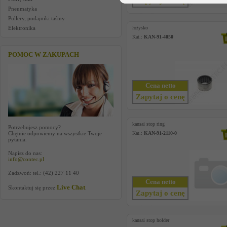
Zapytaj o cenę
Pneumatyka
Pullery, podajniki taśmy
Elektronika
łożysko
Kat.:
KAN-91-4050
POMOC W ZAKUPACH
Cena netto
Zapytaj o cenę
kansai stop ring
Potrzebujesz pomocy?
Chętnie odpowiemy na wszystkie Twoje
Kat.:
KAN-91-2110-0
pytania.
Napisz do nas:
info@contec.pl
Zadzwoń: tel.: (42) 227 11 40
Cena netto
Live Chat
Skontaktuj się przez
.
Zapytaj o cenę
kansai stop holder