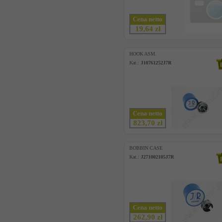
Cena netto
19,64 zł
HOOK ASM.
Kat.:
J10761252J7R
Cena netto
823,70 zł
BOBBIN CASE
Kat.:
J271002105J7R
Cena netto
262,90 zł