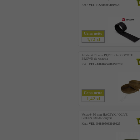
Kat.:
VEL-E22902033099925
Cena netto
4,72 zł
Alfatex® 25 mm PĘTELKA / COYOTE
BROWN do wszycia
Kat.:
VEL-A00102528619925N
Cena netto
1,42 zł
Velcro® 50 mm HACZYK / OLIVE
GREEN 630 do wszycia
Kat.:
VEL-E08805063019925