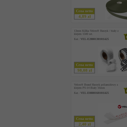
Cena netto
4,89 zł
13mm Kółka Velcro® Haczyk / biały z
klejem 1500 szt.
Kat.:
VEL-E28801301011425
Cena netto
98,08 zł
Velcro® Brand Haczyk poliamidowy z
klejem PS-14 Biały 16mm
Kat.:
VEL-E08801601011425
Cena netto
2,40 zł