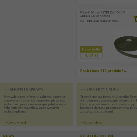
Velcro® 50 mm PĘTELKA / OLIVE
GREEN 630 do wszycia
Kat.:
VEL-E00105063019925
Cena netto
4,89 zł
Znaleziono 318 produktów.
>>> SERWIS I NAPRAWA
>>> PROJEKTY UNIJNE
Sprawdź naszą ofertę w zakresie naprawy
Transformacja firmy w kierunku Prze
maszyn szwalniczych, cutterów, ploterów,
4.0. poprzez zastosowanie elementów 
wytwornic pary i maszyn specjalistycznych.
Data w powiązaniu z automatyzacją
Szkolenie pracowników oraz wsparcie
łańcucha dostaw, prognozowania popy
technologiczne.
zarządzania zapasami
>>
Czytaj wiecej
>>
Czytaj wiecej
NEWS
KATALOG ON-LINE