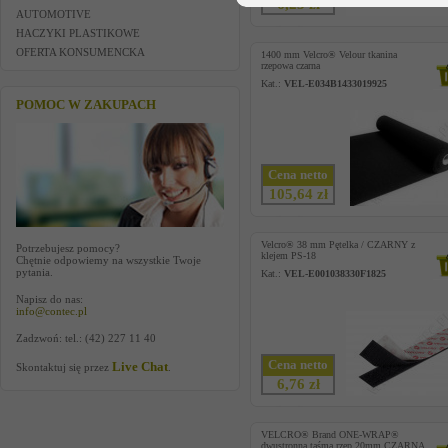
6,23 zł
AUTOMOTIVE
HACZYKI PLASTIKOWE
OFERTA KONSUMENCKA
1400 mm Velcro® Velour tkanina
rzepowa czarna
Kat.:
VEL-E034B1433019925
POMOC W ZAKUPACH
Cena netto
105,64 zł
Velcro® 38 mm Pętelka / CZARNY z
Potrzebujesz pomocy?
klejem PS-18
Chętnie odpowiemy na wszystkie Twoje
pytania.
Kat.:
VEL-E001038330F1825
Napisz do nas:
info@contec.pl
Zadzwoń: tel.: (42) 227 11 40
Cena netto
Live Chat
Skontaktuj się przez
.
6,76 zł
VELCRO® Brand ONE-WRAP®
dwustronna taśma rzep 20mm CZARNA