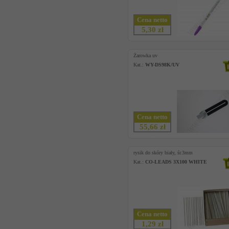
Cena netto
5,30 zł
Żarowka uv
Kat.:
WY-DS98K/UV
Cena netto
55,66 zł
rysik do skóry biały, śr.3mm
Kat.:
CO-LEADS 3X100 WHITE
Cena netto
1,29 zł