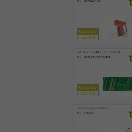
Kat.:
DEN-10312-0
Cena netto
52,50 zł
65MM ZSZYWKI PP STANDARD
Kat.:
DEN-TE-65PP-WHT
Cena netto
22,93 zł
mazak znikajacy fioletowy
Kat.:
CO-M-P