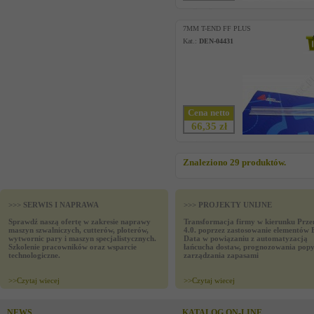
7MM T-END FF PLUS
Kat.:
DEN-04431
Cena netto
66,35 zł
Znaleziono 29 produktów.
>>> SERWIS I NAPRAWA
>>> PROJEKTY UNIJNE
Sprawdź naszą ofertę w zakresie naprawy
Transformacja firmy w kierunku Prze
maszyn szwalniczych, cutterów, ploterów,
4.0. poprzez zastosowanie elementów 
wytwornic pary i maszyn specjalistycznych.
Data w powiązaniu z automatyzacją
Szkolenie pracowników oraz wsparcie
łańcucha dostaw, prognozowania popy
technologiczne.
zarządzania zapasami
>>
Czytaj wiecej
>>
Czytaj wiecej
NEWS
KATALOG ON-LINE