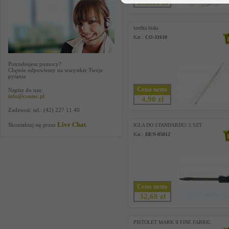
135,55 zł
kredka biała
Kat.:
CO-31610
Potrzebujesz pomocy?
Chętnie odpowiemy na wszystkie Twoje
pytania.
Cena netto
Napisz do nas:
info@contec.pl
4,90 zł
Zadzwoń: tel.: (42) 227 11 40
Live Chat
Skontaktuj się przez
.
IGLA DO STANDARDU/ 5 SZT
Kat.:
DEN-05012
Cena netto
32,68 zł
PISTOLET MARK II FINE FABRIC