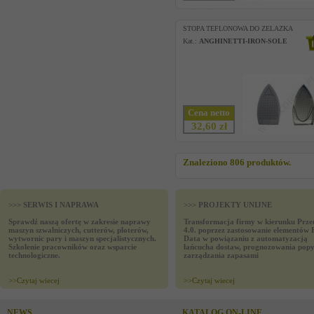
STOPA TEFLONOWA DO ZELAZKA
Kat.:
ANGHINETTI-IRON-SOLE
Cena netto
32,60 zł
Znaleziono 806 produktów.
>>> SERWIS I NAPRAWA
>>> PROJEKTY UNIJNE
Sprawdź naszą ofertę w zakresie naprawy
Transformacja firmy w kierunku Prze
maszyn szwalniczych, cutterów, ploterów,
4.0. poprzez zastosowanie elementów 
wytwornic pary i maszyn specjalistycznych.
Data w powiązaniu z automatyzacją
Szkolenie pracowników oraz wsparcie
łańcucha dostaw, prognozowania popy
technologiczne.
zarządzania zapasami
>>
Czytaj wiecej
>>
Czytaj wiecej
NEWS
KATALOG ON-LINE