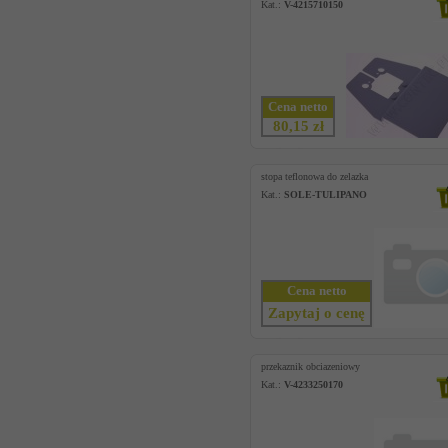
Kat.:
V-4215710150
Cena netto
80,15 zł
stopa teflonowa do zelazka
Kat.:
SOLE-TULIPANO
Cena netto
Zapytaj o cenę
przekaznik obciazeniowy
Kat.:
V-4233250170