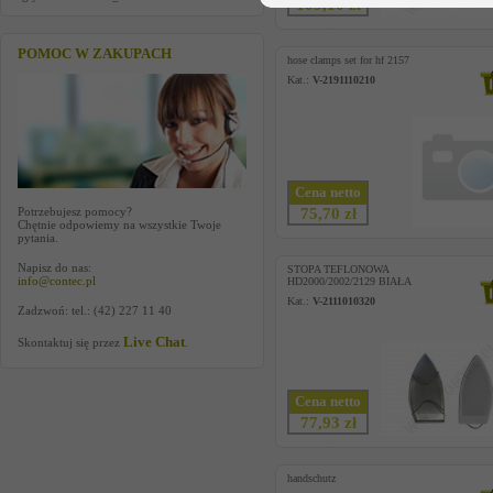
109,10 zł
POMOC W ZAKUPACH
hose clamps set for hf 2157
Kat.:
V-2191110210
Cena netto
Potrzebujesz pomocy?
75,70 zł
Chętnie odpowiemy na wszystkie Twoje
pytania.
Napisz do nas:
STOPA TEFLONOWA
info@contec.pl
HD2000/2002/2129 BIAŁA
Kat.:
V-2111010320
Zadzwoń: tel.: (42) 227 11 40
Live Chat
Skontaktuj się przez
.
Cena netto
77,93 zł
handschutz