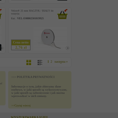
Velcro® 25 mm HACZYK / BIAŁY do
wszycia
Kat.:
VEL-E08802501019925
Cena netto
2,76 zł
1
2
następna »
>>> POLITYKA PRYWATNOŚCI
yć
Informacje o tym, jakie zbieramy dane
osobowe, w jaki sposób są wykorzystywane,
w jaki sposób są zabezieczone i jak można
wprowadzać w nich zmiany.
>>
Czytaj wiecej
WYSZUKIWARKA IGIEŁ