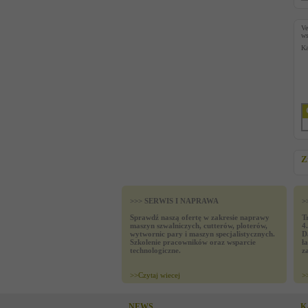
V
ws
Ka
Z
>>> SERWIS I NAPRAWA
>
Sprawdź naszą ofertę w zakresie naprawy
T
maszyn szwalniczych, cutterów, ploterów,
4
wytwornic pary i maszyn specjalistycznych.
D
Szkolenie pracowników oraz wsparcie
ł
technologiczne.
z
>>
Czytaj wiecej
>
NEWS
K