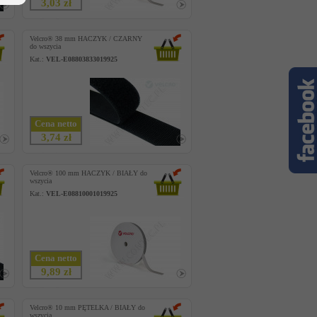
3,03 zł
Velcro® 38 mm HACZYK / CZARNY
do wszycia
Kat.:
VEL-E08803833019925
Cena netto
3,74 zł
Velcro® 100 mm HACZYK / BIAŁY do
wszycia
Kat.:
VEL-E08810001019925
Cena netto
9,89 zł
Velcro® 10 mm PĘTELKA / BIAŁY do
wszycia