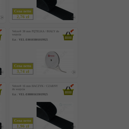
Cena netto
2,76 zł
Velcro® 38 mm PĘTELKA / BIAŁY do
wszycia
Kat.:
VEL-E00103801019925
Cena netto
3,74 zł
Velcro® 16 mm HACZYK / CZARNY
do wszycia
Kat.:
VEL-E08801633019925
Cena netto
1,96 zł