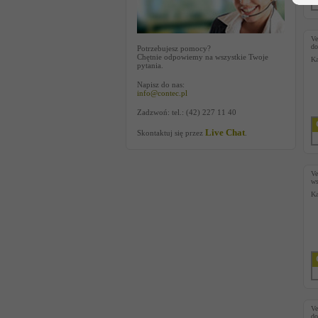
V
do
Potrzebujesz pomocy?
Chętnie odpowiemy na wszystkie Twoje
Ka
pytania.
Napisz do nas:
info@contec.pl
Zadzwoń: tel.: (42) 227 11 40
Live Chat
Skontaktuj się przez
.
V
ws
Ka
V
do