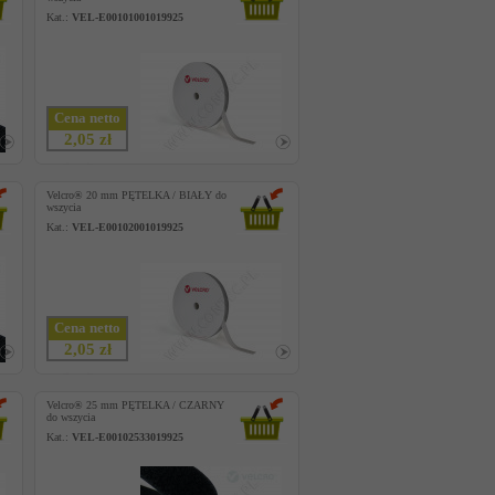
Kat.:
VEL-E00101001019925
Cena netto
2,05 zł
Velcro® 20 mm PĘTELKA / BIAŁY do
wszycia
Kat.:
VEL-E00102001019925
Cena netto
2,05 zł
Velcro® 25 mm PĘTELKA / CZARNY
do wszycia
Kat.:
VEL-E00102533019925