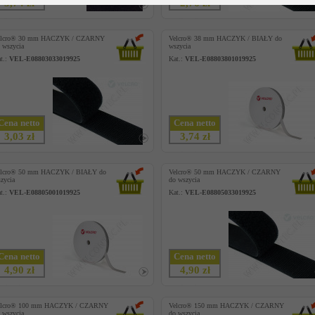
3,74 zł
2,76 zł
elcro® 30 mm HACZYK / CZARNY
Velcro® 38 mm HACZYK / BIAŁY do
 wszycia
wszycia
t.:
VEL-E08803033019925
Kat.:
VEL-E08803801019925
Cena netto
Cena netto
3,03 zł
3,74 zł
elcro® 50 mm HACZYK / BIAŁY do
Velcro® 50 mm HACZYK / CZARNY
zycia
do wszycia
t.:
VEL-E08805001019925
Kat.:
VEL-E08805033019925
Cena netto
Cena netto
4,90 zł
4,90 zł
elcro® 100 mm HACZYK / CZARNY
Velcro® 150 mm HACZYK / CZARNY
 wszycia
do wszycia