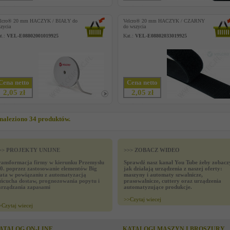
elcro® 20 mm HACZYK / BIAŁY do
Velcro® 20 mm HACZYK / CZARNY
zycia
do wszycia
t.:
VEL-E08802001019925
Kat.:
VEL-E08802033019925
Cena netto
Cena netto
2,05 zł
2,05 zł
naleziono 34 produktów.
>> PROJEKTY UNIJNE
>>> ZOBACZ WIDEO
ransformacja firmy w kierunku Przemysłu
Sprawdź nasz kanał You Tube żeby zobacz
.0. poprzez zastosowanie elementów Big
jak działają urządzenia z naszej oferty:
ata w powiązaniu z automatyzacją
maszyny i automaty szwalnicze,
ańcucha dostaw, prognozowania popytu i
prasowalnicze, cuttery oraz urządzenia
arządzania zapasami
automatyzujące produkcje.
>>
Czytaj wiecej
>
Czytaj wiecej
ATALOG ON-LINE
KATALOGI MASZYN I BROSZURY