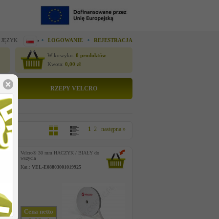
 JĘZYK
LOGOWANIE
REJESTRACJA
W koszyku:
0
produktów
Kwota:
0,00
zł
RZEPY VELCRO
1
2
następna »
Velcro® 30 mm HACZYK / BIAŁY do
wszycia
Kat.:
VEL-E08803001019925
Cena netto