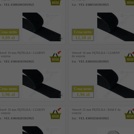
t.:
VEL-E08810033019925
Kat.:
VEL-E08815033019925
Cena netto
Cena netto
9,89 zł
12,38 zł
elcro® 10 mm PĘTELKA / CZARNY
Velcro® 16 mm PĘTELKA / CZARNY
 wszycia
do wszycia
t.:
VEL-E00101033019925
Kat.:
VEL-E00101633019925
Cena netto
Cena netto
1,96 zł
1,96 zł
elcro® 20 mm PĘTELKA / CZARNY
Velcro® 25 mm PĘTELKA / BIAŁY do
 wszycia
wszycia
t.:
VEL-E00102033019925
Kat.:
VEL-E00102501019925