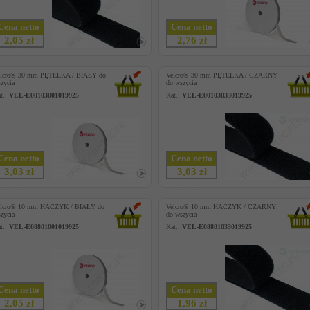
Cena netto
Cena netto
2,05 zł
2,76 zł
elcro® 30 mm PĘTELKA / BIAŁY do
Velcro® 30 mm PĘTELKA / CZARNY
zycia
do wszycia
t.:
VEL-E00103001019925
Kat.:
VEL-E00103033019925
Cena netto
Cena netto
3,03 zł
3,03 zł
elcro® 10 mm HACZYK / BIAŁY do
Velcro® 10 mm HACZYK / CZARNY
zycia
do wszycia
t.:
VEL-E08801001019925
Kat.:
VEL-E08801033019925
Cena netto
Cena netto
2,05 zł
1,96 zł