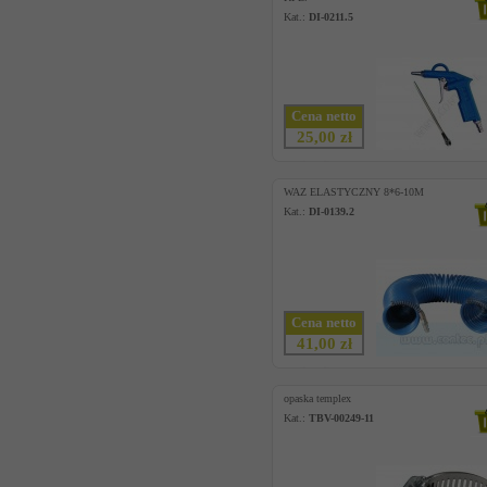
Kat.:
DI-0211.5
Cena netto
25,00 zł
WAZ ELASTYCZNY 8*6-10M
Kat.:
DI-0139.2
Cena netto
41,00 zł
opaska templex
Kat.:
TBV-00249-11