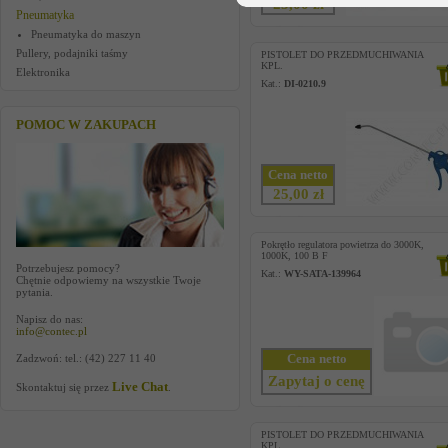
25,00 zł
Pneumatyka
Pneumatyka do maszyn
Pullery, podajniki taśmy
PISTOLET DO PRZEDMUCHIWANIA
KPL.
Elektronika
Kat.:
DI-0210.9
POMOC W ZAKUPACH
Cena netto
25,00 zł
Pokrętło regulatora powietrza do 3000K,
1000K, 100 B F
Potrzebujesz pomocy?
Kat.:
WY-SATA-139964
Chętnie odpowiemy na wszystkie Twoje
pytania.
Napisz do nas:
info@contec.pl
Cena netto
Zadzwoń: tel.: (42) 227 11 40
Zapytaj o cenę
Live Chat
Skontaktuj się przez
.
PISTOLET DO PRZEDMUCHIWANIA
KPL.