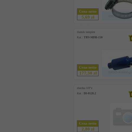
Cena netto
5,69 zł
tlumik templex
Kat.:
TBV-MDB-150
Cena netto
177,30 zł
zlaczka 3/8"z
Kat.:
DI-0128.2
Cena netto
2,80 zł