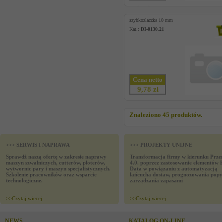
szybkozlaczka 10 mm
Kat.:
DI-0130.21
Cena netto
9,78 zł
Znaleziono 45 produktów.
>>> SERWIS I NAPRAWA
>>> PROJEKTY UNIJNE
Sprawdź naszą ofertę w zakresie naprawy
Transformacja firmy w kierunku Prze
maszyn szwalniczych, cutterów, ploterów,
4.0. poprzez zastosowanie elementów 
wytwornic pary i maszyn specjalistycznych.
Data w powiązaniu z automatyzacją
Szkolenie pracowników oraz wsparcie
łańcucha dostaw, prognozowania popy
technologiczne.
zarządzania zapasami
>>
Czytaj wiecej
>>
Czytaj wiecej
NEWS
KATALOG ON-LINE