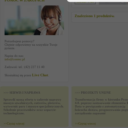
POMOC W ZAKUPACH
586,74 zł
Znaleziono 1 produktów.
Potrzebujesz pomocy?
Chętnie odpowiemy na wszystkie Twoje
pytania.
Napisz do nas:
info@contec.pl
Zadzwoń: tel.: (42) 227 11 40
Live Chat
Skontaktuj się przez
.
>>> SERWIS I NAPRAWA
>>> PROJEKTY UNIJNE
Sprawdź naszą ofertę w zakresie naprawy
Transformacja firmy w kierunku Prze
maszyn szwalniczych, cutterów, ploterów,
4.0. poprzez zastosowanie elementów 
wytwornic pary i maszyn specjalistycznych.
Data w powiązaniu z automatyzacją
Szkolenie pracowników oraz wsparcie
łańcucha dostaw, prognozowania popy
technologiczne.
zarządzania zapasami
>>
Czytaj wiecej
>>
Czytaj wiecej