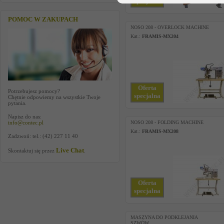
specjalna
POMOC W ZAKUPACH
NOSO 208 - OVERLOCK MACHINE
Kat.:
FRAMIS-MX204
Oferta
Potrzebujesz pomocy?
specjalna
Chętnie odpowiemy na wszystkie Twoje
pytania.
Napisz do nas:
info@contec.pl
NOSO 208 - FOLDING MACHINE
Kat.:
FRAMIS-MX208
Zadzwoń: tel.: (42) 227 11 40
Live Chat
Skontaktuj się przez
.
Oferta
specjalna
MASZYNA DO PODKLEJANIA
SZWÓW