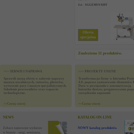
Kat.:
SGGEMSY-920T
Oferta
specjalna
Znaleziono 11 produktów.
>>> SERWIS I NAPRAWA
>>> PROJEKTY UNIJNE
Sprawdź naszą ofertę w zakresie naprawy
Transformacja firmy w kierunku Prze
maszyn szwalniczych, cutterów, ploterów,
4.0. poprzez zastosowanie elementów 
wytwornic pary i maszyn specjalistycznych.
Data w powiązaniu z automatyzacją
Szkolenie pracowników oraz wsparcie
łańcucha dostaw, prognozowania popy
technologiczne.
zarządzania zapasami
>>
Czytaj wiecej
>>
Czytaj wiecej
NEWS
KATALOG ON-LINE
Zobacz najnowsze wydarzenia
NOWY katalog produktów !
w branży : targi, seminaria,