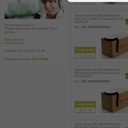
2,40 zł
38mm Velcro® FR (TRUDNOPALNY)
HACZYK CZARNY do wszywania 25 M
NA ROLCE
Potrzebujesz pomocy?
Kat.:
VEL-E05803833019925
Chętnie odpowiemy na wszystkie Twoje
pytania.
Napisz do nas:
info@contec.pl
Cena netto
Zadzwoń: tel.: (42) 227 11 40
4,27 zł
Live Chat
Skontaktuj się przez
.
38mm Velcro® FR (TRUDNOPALNY)
PĘTELKA CZARNY do wszywania 25
M NA ROLCE
Kat.:
VEL-E01003833019925
Cena netto
4,27 zł
25mm Velcro® FR (TRUDNOPALNY)
PĘTELKA CZARNY do wszywania 25