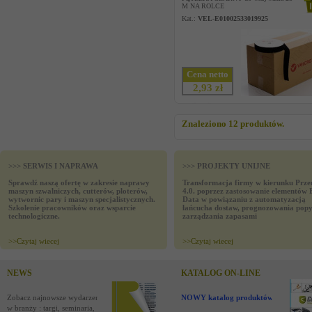
M NA ROLCE
Kat.:
VEL-E01002533019925
Cena netto
2,93 zł
Znaleziono 12 produktów.
>>> SERWIS I NAPRAWA
>>> PROJEKTY UNIJNE
Sprawdź naszą ofertę w zakresie naprawy
Transformacja firmy w kierunku Prze
maszyn szwalniczych, cutterów, ploterów,
4.0. poprzez zastosowanie elementów 
wytwornic pary i maszyn specjalistycznych.
Data w powiązaniu z automatyzacją
Szkolenie pracowników oraz wsparcie
łańcucha dostaw, prognozowania popy
technologiczne.
zarządzania zapasami
>>
Czytaj wiecej
>>
Czytaj wiecej
NEWS
KATALOG ON-LINE
Zobacz najnowsze wydarzenia
NOWY katalog produktów !
w branży : targi, seminaria,