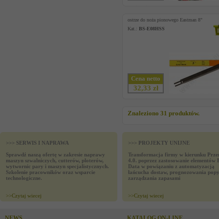
ostrze do noża pionowego Eastman 8"
Kat.:
BS-E08HSS
Cena netto
32,33 zł
Znaleziono 31 produktów.
>>> SERWIS I NAPRAWA
>>> PROJEKTY UNIJNE
Sprawdź naszą ofertę w zakresie naprawy
Transformacja firmy w kierunku Prze
maszyn szwalniczych, cutterów, ploterów,
4.0. poprzez zastosowanie elementów 
wytwornic pary i maszyn specjalistycznych.
Data w powiązaniu z automatyzacją
Szkolenie pracowników oraz wsparcie
łańcucha dostaw, prognozowania popy
technologiczne.
zarządzania zapasami
>>
Czytaj wiecej
>>
Czytaj wiecej
NEWS
KATALOG ON-LINE