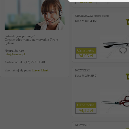
2,45 zł
OBCINACZKI, proste ostrze
Kat.:
M-801-4 1/2
Potrzebujesz pomocy?
Chętnie odpowiemy na wszystkie Twoje
pytania.
Cena netto
Napisz do nas:
info@contec.pl
94,05 zł
Zadzwoń: tel.: (42) 227 11 40
Live Chat
Skontaktuj się przez
.
NOZYCZKI
Kat.:
M-270 SR-7
Cena netto
94,22 zł
NOZYCZKI