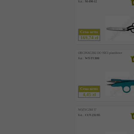
Kat.:
M-490-12
Cena netto
169,74 zł
OBCINACZKI DO NICI plastikowe
Kat.:
WY-TC800
Cena netto
4,45 zł
NOZYCZKI 5''
Kat.:
CUT-232/05