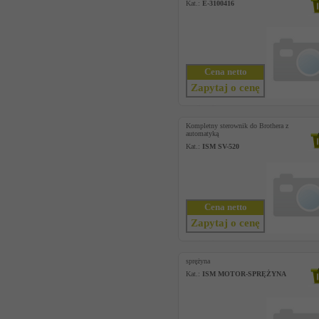
Kat.:
E-3100416
Cena netto
Zapytaj o cenę
Kompletny sterownik do Brothera z
automatyką
Kat.:
ISM SV-520
Cena netto
Zapytaj o cenę
sprężyna
Kat.:
ISM MOTOR-SPRĘŻYNA