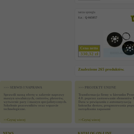
tarcza sprzegla
Kat.:
Q-045057
Cena netto
330,32 zł
Znaleziono 265 produktów.
>>> SERWIS I NAPRAWA
>>> PROJEKTY UNIJNE
Sprawdź naszą ofertę w zakresie naprawy
Transformacja firmy w kierunku Prze
maszyn szwalniczych, cutterów, ploterów,
4.0. poprzez zastosowanie elementów 
wytwornic pary i maszyn specjalistycznych.
Data w powiązaniu z automatyzacją
Szkolenie pracowników oraz wsparcie
łańcucha dostaw, prognozowania popy
technologiczne.
zarządzania zapasami
>>
Czytaj wiecej
>>
Czytaj wiecej
NEWS
KATALOG ON-LINE