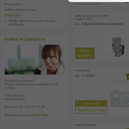
4 862,57 zł
Pneumatyka
Pullery, podajniki taśmy
Elektronika
zamawiaj pod kodem EFKA-
4.AB321.SET
Silniki, sterowniki, panele sterujące i
elektronika
Kat.:
EFKA-MOTOR-DC1550/AB321A
POMOC W ZAKUPACH
Oferta
specjalna
koło pasowe
Kat.:
E-1113226
Potrzebujesz pomocy?
Chętnie odpowiemy na wszystkie Twoje
pytania.
Napisz do nas:
info@contec.pl
Cena netto
Zadzwoń: tel.: (42) 227 11 40
Zapytaj o cenę
Live Chat
Skontaktuj się przez
.
DISCONTINUED