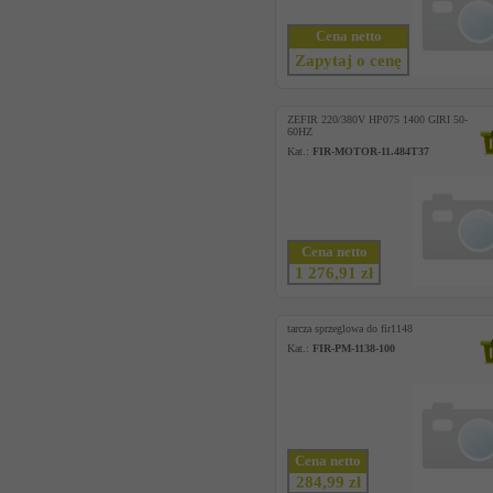
Cena netto
Zapytaj o cenę
ZEFIR 220/380V HP075 1400 GIRI 50-
60HZ
Kat.:
FIR-MOTOR-11.484T37
Cena netto
1 276,91 zł
tarcza sprzeglowa do fir1148
Kat.:
FIR-PM-1138-100
Cena netto
284,99 zł