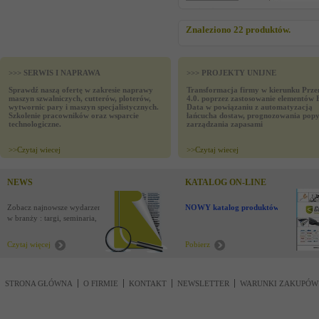
Znaleziono 22 produktów.
>>> SERWIS I NAPRAWA
>>> PROJEKTY UNIJNE
Sprawdź naszą ofertę w zakresie naprawy
Transformacja firmy w kierunku Prze
maszyn szwalniczych, cutterów, ploterów,
4.0. poprzez zastosowanie elementów 
wytwornic pary i maszyn specjalistycznych.
Data w powiązaniu z automatyzacją
Szkolenie pracowników oraz wsparcie
łańcucha dostaw, prognozowania popy
technologiczne.
zarządzania zapasami
>>
Czytaj wiecej
>>
Czytaj wiecej
NEWS
KATALOG ON-LINE
Zobacz najnowsze wydarzenia
NOWY katalog produktów !
w branży : targi, seminaria,
nowości
Czytaj więcej
Pobierz
STRONA GŁÓWNA
O FIRMIE
KONTAKT
NEWSLETTER
WARUNKI ZAKUPÓW