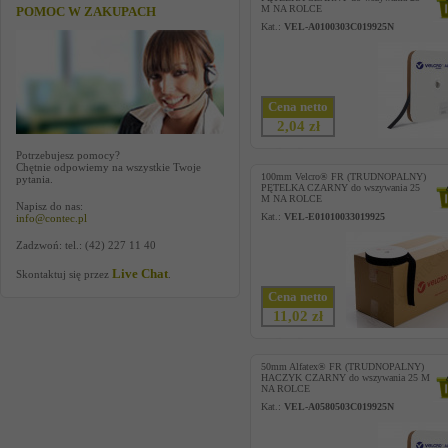
M NA ROLCE
POMOC W ZAKUPACH
Kat.:
VEL-A0100303C019925N
Cena netto
2,04 zł
Potrzebujesz pomocy?
Chętnie odpowiemy na wszystkie Twoje
100mm Velcro® FR (TRUDNOPALNY)
pytania.
PĘTELKA CZARNY do wszywania 25
M NA ROLCE
Napisz do nas:
Kat.:
VEL-E01010033019925
info@contec.pl
Zadzwoń: tel.: (42) 227 11 40
Live Chat
Skontaktuj się przez
.
Cena netto
11,02 zł
50mm Alfatex® FR (TRUDNOPALNY)
HACZYK CZARNY do wszywania 25 M
NA ROLCE
Kat.:
VEL-A0580503C019925N