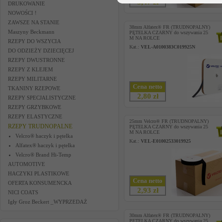
5,47 zł
DRUKOWANIE
NOWOŚCI !
ZAWSZE NA STANIE
38mm Alfatex® FR (TRUDNOPALNY)
Maszyny Beckmann
PĘTELKA CZARNY do wszywania 25
M NA ROLCE
RZEPY DO WSZYCIA
Kat.:
VEL-A0100383C019925N
DO ODZIEŻY DZIECIĘCEJ
RZEPY DWUSTRONNE
RZEPY Z KLEJEM
RZEPY MILITARNE
Cena netto
TKANINY RZEPOWE
2,80 zł
RZEPY SPECJALISTYCZNE
RZEPY GRZYBKOWE
RZEPY ELASTYCZNE
25mm Velcro® FR (TRUDNOPALNY)
RZEPY TRUDNOPALNE
PĘTELKA CZARNY do wszywania 25
M NA ROLCE
Velcro® haczyk i pętelka
Kat.:
VEL-E01002533019925
Alfatex® haczyk i pętelka
Velcro® Brand Hi-Temp
AUTOMOTIVE
HACZYKI PLASTIKOWE
Cena netto
OFERTA KONSUMENCKA
2,93 zł
NICI COATS
Igły Groz Beckert _WYPRZEDAŻ
30mm Alfatex® FR (TRUDNOPALNY)
PĘTELKA CZARNY do wszywania 25