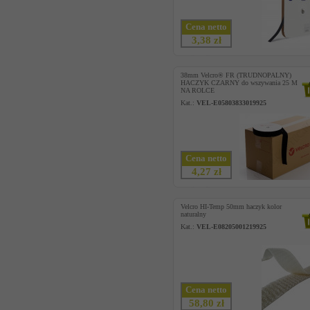
Cena netto
3,38 zł
38mm Velcro® FR (TRUDNOPALNY)
HACZYK CZARNY do wszywania 25 M
NA ROLCE
Kat.:
VEL-E05803833019925
Cena netto
4,27 zł
Velcro HI-Temp 50mm haczyk kolor
naturalny
Kat.:
VEL-E08205001219925
Cena netto
58,80 zł