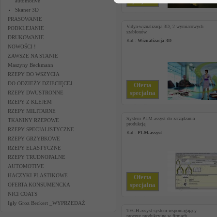
specjalna
automotive
Skaner 3D
PRASOWANIE
Vidya-wizualizacja 3D, 2 wymiarowych
PODKLEJANIE
szablonów.
DRUKOWANIE
Kat.:
Wizualizacja 3D
NOWOŚCI !
ZAWSZE NA STANIE
Maszyny Beckmann
RZEPY DO WSZYCIA
DO ODZIEŻY DZIECIĘCEJ
Oferta
specjalna
RZEPY DWUSTRONNE
RZEPY Z KLEJEM
RZEPY MILITARNE
System PLM.assyst do zarządzania
TKANINY RZEPOWE
produkcją
RZEPY SPECJALISTYCZNE
Kat.:
PLM.assyst
RZEPY GRZYBKOWE
RZEPY ELASTYCZNE
RZEPY TRUDNOPALNE
AUTOMOTIVE
HACZYKI PLASTIKOWE
Oferta
specjalna
OFERTA KONSUMENCKA
NICI COATS
Igły Groz Beckert _WYPRZEDAŻ
TECH.assyst system wspomagający
procesy produkcyjne w firmach