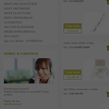
Kat.:
CO-ERASER
RZEPY SPECJALISTYCZNE
RZEPY GRZYBKOWE
RZEPY ELASTYCZNE
RZEPY TRUDNOPALNE
AUTOMOTIVE
Cena netto
HACZYKI PLASTIKOWE
5,34 zł
OFERTA KONSUMENCKA
NICI COATS
Igły Groz Beckert _WYPRZEDAŻ
Szpilki 26mm 5000szt 0,36kg
Kat.:
CO-SP16RP/26MM
POMOC W ZAKUPACH
Cena netto
54,28 zł
Potrzebujesz pomocy?
igły 200mm spłaszczone z oczkiem
Chętnie odpowiemy na wszystkie Twoje
Kat.:
OSB-360-200
pytania.
Napisz do nas:
info@contec.pl