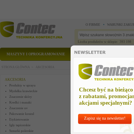
O FIRMIE
WARUNKI ZAKU
Liczba produktów w sklepie: 393 198
MASZYNY I OPROGRAMOWANIE
CZĘŚCI ZAMIENNE
STRONA GŁÓWNA >
AKCESORIA
Znaleziono 481 produktów.
AKCESORIA
Produkty w sprayu
Chcesz być na bieżąco
Mydełka krawieckie
SILIKON W SPRAYU
z rabatami, promocja
Znaczenie skóry
Kat.:
SPIRIT-3
akcjami specjalnymi?
Kredki i mazaki
Znaczenie uv
Pakowanie koszul
Zapisz się na newsletter!
Etykietowanie
Igły tapicerskie
Cena netto
Sznurki polerskie