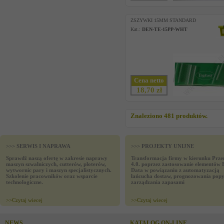
ZSZYWKI 15MM STANDARD
Kat.:
DEN-TE-15PP-WHT
Cena netto
18,70 zł
Znaleziono 481 produktów.
>>> SERWIS I NAPRAWA
>>> PROJEKTY UNIJNE
Sprawdź naszą ofertę w zakresie naprawy
Transformacja firmy w kierunku Prze
maszyn szwalniczych, cutterów, ploterów,
4.0. poprzez zastosowanie elementów 
wytwornic pary i maszyn specjalistycznych.
Data w powiązaniu z automatyzacją
Szkolenie pracowników oraz wsparcie
łańcucha dostaw, prognozowania popy
technologiczne.
zarządzania zapasami
>>
Czytaj wiecej
>>
Czytaj wiecej
NEWS
KATALOG ON-LINE