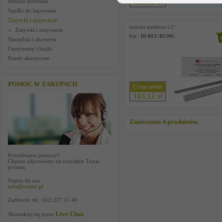
Sznurki polerskie
509,10 zł
Szpilki do lagowania
Zszywki i zszywacze
zszywki metalowe 1/2"
Zszywki i zszywacze
Kat.:
DI-REL/BS20G
Narzędzia i akcesoria
Centymetry i linijki
Panele akustyczne
POMOC W ZAKUPACH
Cena netto
103,12 zł
Znaleziono 4 produktów.
Potrzebujesz pomocy?
Chętnie odpowiemy na wszystkie Twoje
pytania.
Napisz do nas:
info@contec.pl
Zadzwoń: tel.: (42) 227 11 40
Live Chat
Skontaktuj się przez
.