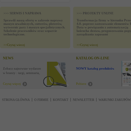
>>> SERWIS I NAPRAWA
>>> PROJEKTY UNIJNE
Sprawdź naszą ofertę w zakresie naprawy
Transformacja firmy w kierunku Prze
maszyn szwalniczych, cutterów, ploterów,
4.0. poprzez zastosowanie elementów 
wytwornic pary i maszyn specjalistycznych.
Data w powiązaniu z automatyzacją
Szkolenie pracowników oraz wsparcie
łańcucha dostaw, prognozowania popy
technologiczne.
zarządzania zapasami
>>
Czytaj wiecej
>>
Czytaj wiecej
NEWS
KATALOG ON-LINE
Zobacz najnowsze wydarzenia
NOWY katalog produktów !
w branży : targi, seminaria,
nowości
Czytaj więcej
Pobierz
STRONA GŁÓWNA
O FIRMIE
KONTAKT
NEWSLETTER
WARUNKI ZAKUPÓW