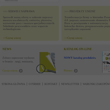
>>> SERWIS I NAPRAWA
>>> PROJEKTY UNIJNE
Sprawdź naszą ofertę w zakresie naprawy
Transformacja firmy w kierunku Prze
maszyn szwalniczych, cutterów, ploterów,
4.0. poprzez zastosowanie elementów 
wytwornic pary i maszyn specjalistycznych.
Data w powiązaniu z automatyzacją
Szkolenie pracowników oraz wsparcie
łańcucha dostaw, prognozowania popy
technologiczne.
zarządzania zapasami
>>
Czytaj wiecej
>>
Czytaj wiecej
NEWS
KATALOG ON-LINE
Zobacz najnowsze wydarzenia
NOWY katalog produktów !
w branży : targi, seminaria,
nowości
Czytaj więcej
Pobierz
STRONA GŁÓWNA
O FIRMIE
KONTAKT
NEWSLETTER
WARUNKI ZAKUPÓW