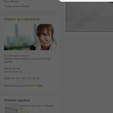
Prasy Brisay
Tunele prasowalnicze
POMOC W ZAKUPACH
Potrzebujesz pomocy?
Chętnie odpowiemy na wszystkie Twoje
pytania.
Napisz do nas:
info@contec.pl
Zadzwoń: tel.: (42) 227 11 40
Live Chat
Skontaktuj się przez
.
Ostatnio oglądane
Sprężyna mocująca z klipsem
16...
26,72 zł