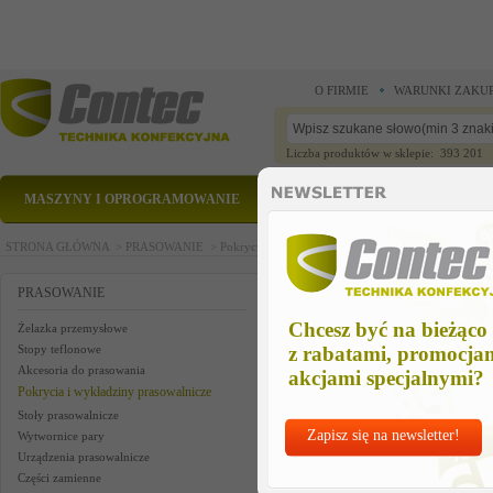
O FIRMIE
WARUNKI ZAKU
Liczba produktów w sklepie: 393 201
MASZYNY I OPROGRAMOWANIE
CZĘŚCI ZAMIENNE
STRONA GŁÓWNA >
PRASOWANIE >
Pokrycia i wykładziny prasowalnicze >
Sprężyna m
Sprężyna mocująca z klipsem 1
PRASOWANIE
Chcesz być na bieżąco
Żelazka przemysłowe
Stopy teflonowe
z rabatami, promocja
Akcesoria do prasowania
akcjami specjalnymi?
Pokrycia i wykładziny prasowalnicze
Stoły prasowalnicze
Zapisz się na newsletter!
Wytwornice pary
Urządzenia prasowalnicze
Części zamienne