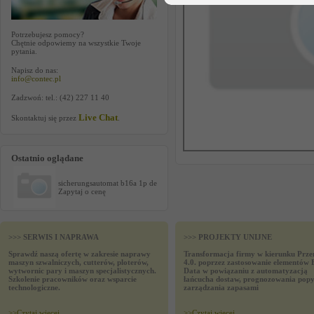
Potrzebujesz pomocy?
Chętnie odpowiemy na wszystkie Twoje
pytania.
Napisz do nas:
info@contec.pl
Zadzwoń: tel.: (42) 227 11 40
Live Chat
Skontaktuj się przez
.
Ostatnio oglądane
sicherungsautomat b16a 1p de
Zapytaj o cenę
>>> SERWIS I NAPRAWA
>>> PROJEKTY UNIJNE
Sprawdź naszą ofertę w zakresie naprawy
Transformacja firmy w kierunku Prze
maszyn szwalniczych, cutterów, ploterów,
4.0. poprzez zastosowanie elementów 
wytwornic pary i maszyn specjalistycznych.
Data w powiązaniu z automatyzacją
Szkolenie pracowników oraz wsparcie
łańcucha dostaw, prognozowania popy
technologiczne.
zarządzania zapasami
>>
Czytaj wiecej
>>
Czytaj wiecej