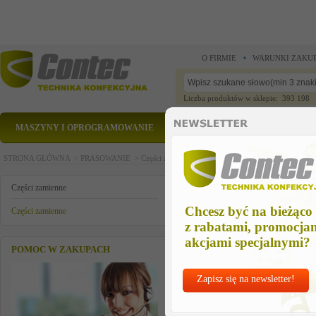
O FIRMIE
WARUNKI ZAKU
Liczba produktów w sklepie: 393 198
MASZYNY I OPROGRAMOWANIE
CZĘŚCI ZAMIENNE
STRONA GŁÓWNA >
PRASOWANIE >
Części zamienne >
Części zamienne >
sicherungsau
sicherungsautomat b16a 1p de
Części zamienne
Chcesz być na bieżąco
Części zamienne
z rabatami, promocja
akcjami specjalnymi?
POMOC W ZAKUPACH
Zapisz się na newsletter!