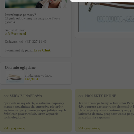
Potrzebujesz pomocy?
Chętnie odpowiemy na wszystkie Twoje
pytania.
Napisz do nas:
info@contec.pl
Zadzwoń: tel.: (42) 227 11 40
Live Chat
Skontaktuj się przez
.
Ostatnio oglądane
plytka przewodzaca
148,90 zł
>>> SERWIS I NAPRAWA
>>> PROJEKTY UNIJNE
Sprawdź naszą ofertę w zakresie naprawy
Transformacja firmy w kierunku Prze
maszyn szwalniczych, cutterów, ploterów,
4.0. poprzez zastosowanie elementów 
wytwornic pary i maszyn specjalistycznych.
Data w powiązaniu z automatyzacją
Szkolenie pracowników oraz wsparcie
łańcucha dostaw, prognozowania popy
technologiczne.
zarządzania zapasami
>>
Czytaj wiecej
>>
Czytaj wiecej