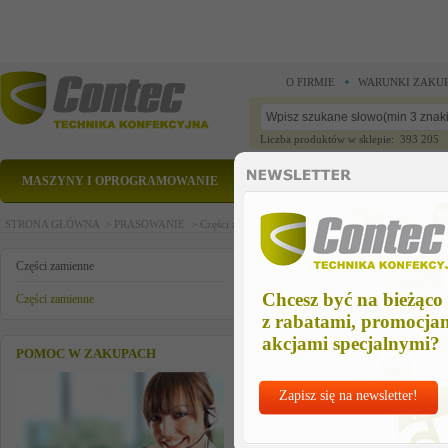
O FIRMIE
WARUNKI ZAKU
Liczba produktów w sklepie: 393 205
MASZYNY I OPROGRAMOWANIE
CZĘŚCI ZAMIENNE
STRONA GŁÓWNA >
PRASOWANIE >
Części zamienne >
Części zamienne >
plytka prze
plytka przewodzaca
Części zamienne
Chcesz być na bieżąco
Części zamienne
z rabatami, promocja
akcjami specjalnymi?
POMOC W ZAKUPACH
Zapisz się na newsletter!