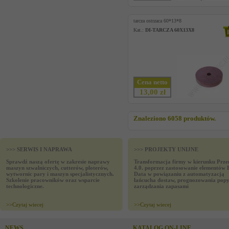
tarcza ostrzaca 60*13*8
Kat.:
DI-TARCZA 60X13X8
Cena netto
13,00 zł
Znaleziono 6058 produktów.
>>> SERWIS I NAPRAWA
>>> PROJEKTY UNIJNE
Sprawdź naszą ofertę w zakresie naprawy
Transformacja firmy w kierunku Prze
maszyn szwalniczych, cutterów, ploterów,
4.0. poprzez zastosowanie elementów 
wytwornic pary i maszyn specjalistycznych.
Data w powiązaniu z automatyzacją
Szkolenie pracowników oraz wsparcie
łańcucha dostaw, prognozowania popy
technologiczne.
zarządzania zapasami
>>
Czytaj wiecej
>>
Czytaj wiecej
NEWS
KATALOG ON-LINE