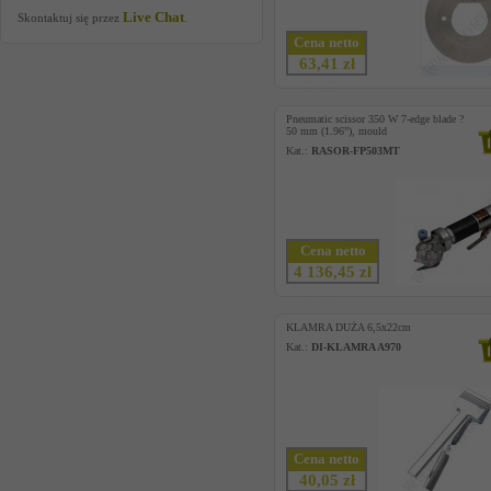
Live Chat
Skontaktuj się przez
.
Cena netto
63,41 zł
Pneumatic scissor 350 W 7-edge blade ?
50 mm (1.96”), mould
Kat.:
RASOR-FP503MT
Cena netto
4 136,45 zł
KLAMRA DUŻA 6,5x22cm
Kat.:
DI-KLAMRA A970
Cena netto
40,05 zł