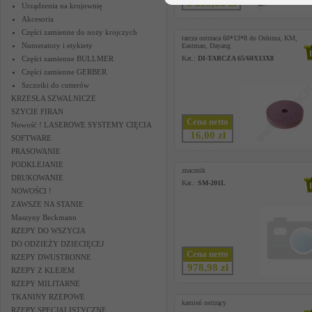
3 889,08 zł
Urządzenia na krojownię
Akcesoria
Części zamienne do noży krojczych
tarcza ostrzaca 60*13*8 do Oshima, KM,
Numeratory i etykiety
Eastman, Dayang
Części zamienne BULLMER
Kat.:
DI-TARCZA 65/60X13X8
Części zamienne GERBER
Szczotki do cutterów
KRZESŁA SZWALNICZE
SZYCIE FIRAN
Cena netto
Nowość ! LASEROWE SYSTEMY CIĘCIA
16,00 zł
SOFTWARE
PRASOWANIE
PODKLEJANIE
znacznik
DRUKOWANIE
Kat.:
SM-201L
NOWOŚCI !
ZAWSZE NA STANIE
Maszyny Beckmann
RZEPY DO WSZYCIA
DO ODZIEŻY DZIECIĘCEJ
Cena netto
RZEPY DWUSTRONNE
978,98 zł
RZEPY Z KLEJEM
RZEPY MILITARNE
TKANINY RZEPOWE
kamień ostrzący
RZEPY SPECJALISTYCZNE