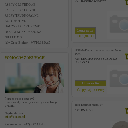
Kat.:
RASOR-SW1286DD
RZEPY GRZYBKOWE
RZEPY ELASTYCZNE
RZEPY TRUDNOPALNE
AUTOMOTIVE
HACZYKI PLASTIKOWE
Cena netto
OFERTA KONSUMENCKA
103,86 zł
NICI COATS
Igły Groz Beckert _WYPRZEDAŻ
192*95*42mm rozstaw uchwytów 70mm
nylon
POMOC W ZAKUPACH
Kat.:
LECTRA-MX9-SZCZOTKA
DLUGA NY
Cena netto
Zapytaj o cenę
Potrzebujesz pomocy?
Chętnie odpowiemy na wszystkie Twoje
knife Eastman round, 5"
pytania.
Kat.:
BS-E05R
Napisz do nas:
info@contec.pl
Zadzwoń: tel.: (42) 227 11 40