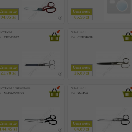
Cena netto
Cena netto
94,05 zł
65,56 zł
OZYCZKI
NOZYCZKI
t.:
CUT-232/07
Kat.:
CUT-310/08
Cena netto
Cena netto
21,78 zł
26,80 zł
OZYCZKI z mikrozabkami
NOZYCZKI
t.:
M-490-09NP/NS
Kat.:
M-445-6
Cena netto
Cena netto
144,45 zł
64,89 zł