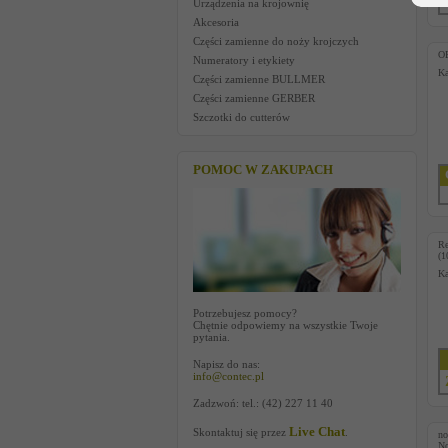
Urządzenia na krojownię
Akcesoria
Części zamienne do noży krojczych
O
Numeratory i etykiety
Ka
Części zamienne BULLMER
Części zamienne GERBER
Szczotki do cutterów
POMOC W ZAKUPACH
Re
(1
Ka
Potrzebujesz pomocy?
Chętnie odpowiemy na wszystkie Twoje
pytania.
Napisz do nas:
info@contec.pl
Zadzwoń: tel.: (42) 227 11 40
Live Chat
Skontaktuj się przez
.
no
No