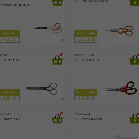
Kat.:
CHI-ND-108-200-PL
t.:
FISKARS-1004720
Cena netto
Cena netto
37,20 zł
152,78 zł
zyczki
nożyczki 24 cm
t.:
CUT-211/04
Kat.:
M-1890-9 1/2
Cena netto
Cena netto
14,89 zł
43,60 zł
OZYCZKI
NOŻYCZKI
t.:
M-270 SR-7
Kat.:
CUT-3420/08 H