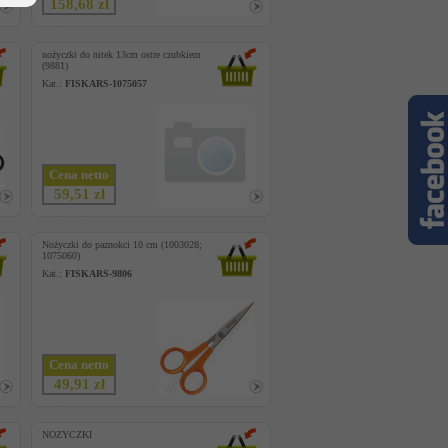
158,68 zł
nożyczki do nitek 13cm ostre czubkiem
(9881)
Kat.:
FISKARS-1075057
Cena netto
59,51 zł
Nożyczki do paznokci 10 cm (1003028;
1075060)
Kat.:
FISKARS-9806
Cena netto
49,91 zł
NOZYCZKI