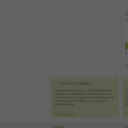
Kl
c
Ka
Z
>>> SERWIS I NAPRAWA
>
Sprawdź naszą ofertę w zakresie naprawy
T
maszyn szwalniczych, cutterów, ploterów,
4
wytwornic pary i maszyn specjalistycznych.
D
Szkolenie pracowników oraz wsparcie
ł
technologiczne.
z
>>
Czytaj wiecej
>
NEWS
K