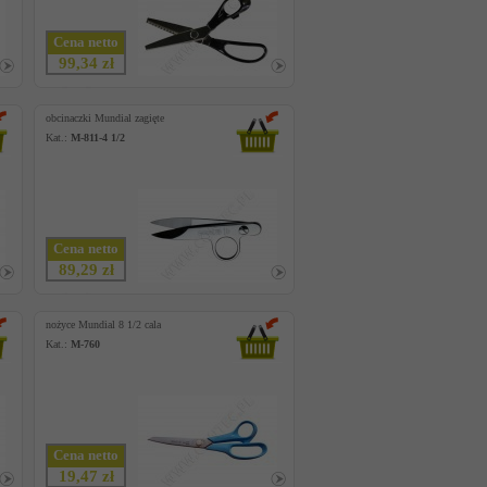
Cena netto
99,34 zł
obcinaczki Mundial zagięte
Kat.:
M-811-4 1/2
Cena netto
89,29 zł
nożyce Mundial 8 1/2 cala
Kat.:
M-760
Cena netto
19,47 zł