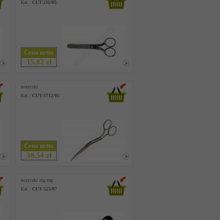
Kat.:
CUT-211/05
Cena netto
15,82 zł
nozyczki
Kat.:
CUT-3712/05
Cena netto
38,54 zł
nozyczki zig-zag
Kat.:
CUT-525/07