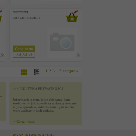
NOŻYCZKI
Kat.:
CUT-3113/04 H
Cena netto
34,54 zł
1
2
3
...
7
następna »
>>> POLITYKA PRYWATNOŚCI
yć
Informacje o tym, jakie zbieramy dane
osobowe, w jaki sposób są wykorzystywane,
w jaki sposób są zabezieczone i jak można
wprowadzać w nich zmiany.
>>
Czytaj wiecej
WYSZUKIWARKA IGIEŁ