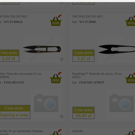
4,44 zł
14,09 zł
BCINACZKI DO NICI
OBCINACZKI DO NICI
t.:
WY-TC800GE
Kat.:
WY-TC800B
Cena netto
Cena netto
2,44 zł
3,47 zł
New Nożyczki uniwersalne 21 cm
RazorEdge™ Nożyczki do szycia, 23 cm
058094)
(8195)
t.:
FISKARS-0132
Kat.:
FISKARS-1070079
Cena netto
Cena netto
Zapytaj o cenę
90,89 zł
życzki 18 cm uniwersalne Titanium
nożyczki
n-stick