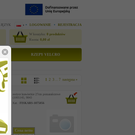
 JĘZYK
LOGOWANIE
REJESTRACJA
W koszyku:
0
produktów
Kwota:
0,00
zł
RZEPY VELCRO
1
2
3
...
7
następna »
nożyce krawieckie 27cm pomarańczowe
(1005145; 9843
Kat.:
FISKARS-1075056
Cena netto