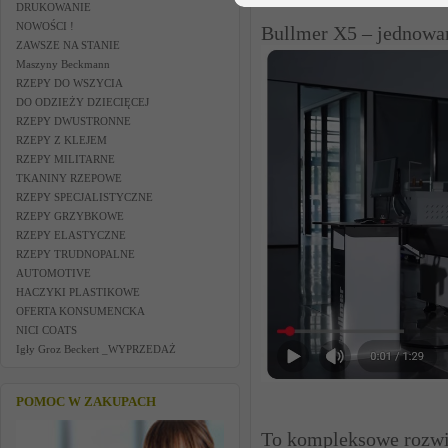
DRUKOWANIE
NOWOŚCI !
Bullmer X5 – jednowa
ZAWSZE NA STANIE
Maszyny Beckmann
RZEPY DO WSZYCIA
DO ODZIEŻY DZIECIĘCEJ
RZEPY DWUSTRONNE
RZEPY Z KLEJEM
RZEPY MILITARNE
TKANINY RZEPOWE
RZEPY SPECJALISTYCZNE
RZEPY GRZYBKOWE
RZEPY ELASTYCZNE
RZEPY TRUDNOPALNE
AUTOMOTIVE
HACZYKI PLASTIKOWE
OFERTA KONSUMENCKA
NICI COATS
Igły Groz Beckert _WYPRZEDAŻ
POMOC W ZAKUPACH
To kompleksowe rozwią