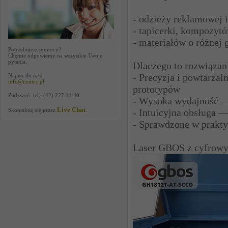
- odzieży reklamowej i
- tapicerki, kompozytó
- materiałów o różnej g
Potrzebujesz pomocy?
Chętnie odpowiemy na wszystkie Twoje
pytania.
Dlaczego to rozwiązani
- Precyzja i powtarza
Napisz do nas:
info@contec.pl
prototypów
Zadzwoń: tel.: (42) 227 11 40
- Wysoka wydajność — 
Live Chat
- Intuicyjna obsługa 
Skontaktuj się przez
.
- Sprawdzone w prakty
Laser GBOS z cyfrow