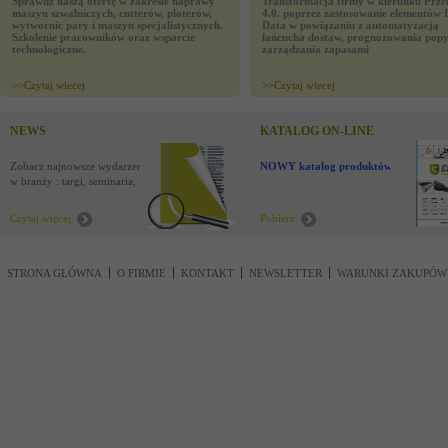
Sprawdź naszą ofertę w zakresie naprawy
Transformacja firmy w kierunku Prze
maszyn szwalniczych, cutterów, ploterów,
4.0. poprzez zastosowanie elementów 
wytwornic pary i maszyn specjalistycznych.
Data w powiązaniu z automatyzacją
Szkolenie pracowników oraz wsparcie
łańcucha dostaw, prognozowania popy
technologiczne.
zarządzania zapasami
>>
Czytaj wiecej
>>
Czytaj wiecej
NEWS
KATALOG ON-LINE
Zobacz najnowsze wydarzenia
NOWY katalog produktów !
w branży : targi, seminaria,
nowości
Czytaj więcej
Pobierz
STRONA GŁÓWNA
O FIRMIE
KONTAKT
NEWSLETTER
WARUNKI ZAKUPÓW