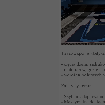
To rozwiązanie dedyko
- cięcia tkanin zadru
- materiałów, gdzie is
- wdrożeń, w których 
Zalety systemu:
- Szybkie adaptowani
- Maksymalna dokładno