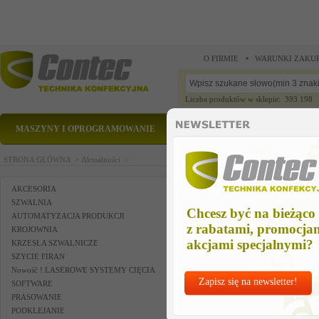
O FIRMIE
WARUNKI ZAKU
Liczba produktów w sklepie: 393 198
MASZYNY I OPROGRAMOWANIE
CZĘŚCI ZAMIENNE
STRONA GŁÓWNA >
Aktualności >
AKCESORIA
SZWALNIA
Chcesz być na bieżąco
AUTOMATYZACJA PRODUKCJI
z rabatami, promocja
KROJOWNIA
akcjami specjalnymi?
KRZESŁA SZWALNICZE
SZYCIE FIRAN
Nowość ! LASEROWE SYSTEMY CIĘCIA
Zapisz się na newsletter!
SOFTWARE
PRASOWANIE
PODKLEJANIE