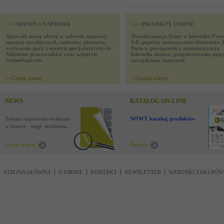
>>> SERWIS I NAPRAWA
>>> PROJEKTY UNIJNE
Sprawdź naszą ofertę w zakresie naprawy
Transformacja firmy w kierunku Prze
maszyn szwalniczych, cutterów, ploterów,
4.0. poprzez zastosowanie elementów 
wytwornic pary i maszyn specjalistycznych.
Data w powiązaniu z automatyzacją
Szkolenie pracowników oraz wsparcie
łańcucha dostaw, prognozowania popy
technologiczne.
zarządzania zapasami
>>
Czytaj wiecej
>>
Czytaj wiecej
NEWS
KATALOG ON-LINE
Zobacz najnowsze wydarzenia
NOWY katalog produktów !
w branży : targi, seminaria,
nowości
Czytaj więcej
Pobierz
STRONA GŁÓWNA
O FIRMIE
KONTAKT
NEWSLETTER
WARUNKI ZAKUPÓW