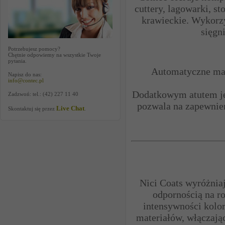
cuttery, lagowarki, st
krawieckie. Wykorzy
sięgn
Potrzebujesz pomocy?
Chętnie odpowiemy na wszystkie Twoje
pytania.
Automatyczne mag
Napisz do nas:
info@contec.pl
Dodatkowym atutem jes
Zadzwoń: tel.: (42) 227 11 40
pozwala na zapewnie
Live Chat
Skontaktuj się przez
.
Nici Coats wyróżnia
odpornością na ro
intensywności kolo
materiałów, włączając