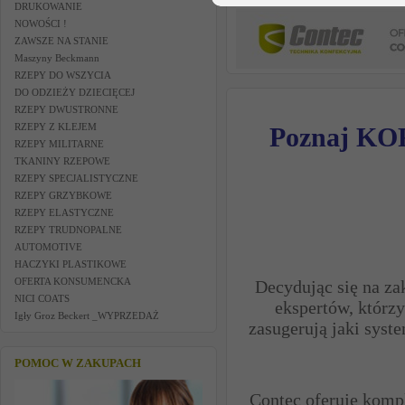
DRUKOWANIE
NOWOŚCI !
ZAWSZE NA STANIE
Maszyny Beckmann
RZEPY DO WSZYCIA
DO ODZIEŻY DZIECIĘCEJ
RZEPY DWUSTRONNE
RZEPY Z KLEJEM
Poznaj KOR
RZEPY MILITARNE
TKANINY RZEPOWE
RZEPY SPECJALISTYCZNE
RZEPY GRZYBKOWE
RZEPY ELASTYCZNE
RZEPY TRUDNOPALNE
AUTOMOTIVE
HACZYKI PLASTIKOWE
OFERTA KONSUMENCKA
Decydując się na za
NICI COATS
ekspertów, którz
Igły Groz Beckert _WYPRZEDAŻ
zasugerują jaki syste
POMOC W ZAKUPACH
Contec oferuje komp