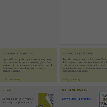
>>> SERWIS I NAPRAWA
>>> PROJEKTY UNIJNE
Sprawdź naszą ofertę w zakresie naprawy
Transformacja firmy w kierunku Prze
maszyn szwalniczych, cutterów, ploterów,
4.0. poprzez zastosowanie elementów 
wytwornic pary i maszyn specjalistycznych.
Data w powiązaniu z automatyzacją
Szkolenie pracowników oraz wsparcie
łańcucha dostaw, prognozowania popy
technologiczne.
zarządzania zapasami
>>
Czytaj wiecej
>>
Czytaj wiecej
NEWS
KATALOG ON-LINE
Zobacz najnowsze wydarzenia
NOWY katalog produktów !
w branży : targi, seminaria,
nowości