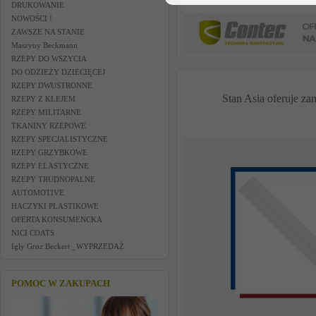
DRUKOWANIE
NOWOŚCI !
ZAWSZE NA STANIE
Maszyny Beckmann
RZEPY DO WSZYCIA
DO ODZIEŻY DZIECIĘCEJ
RZEPY DWUSTRONNE
Stan Asia oferuje z
RZEPY Z KLEJEM
RZEPY MILITARNE
TKANINY RZEPOWE
RZEPY SPECJALISTYCZNE
RZEPY GRZYBKOWE
RZEPY ELASTYCZNE
RZEPY TRUDNOPALNE
AUTOMOTIVE
HACZYKI PLASTIKOWE
OFERTA KONSUMENCKA
NICI COATS
Igły Groz Beckert _WYPRZEDAŻ
POMOC W ZAKUPACH