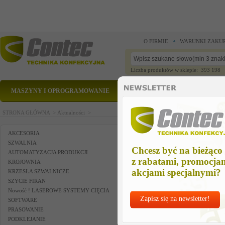
O FIRMIE
WARUNKI ZAKU
Liczba produktów w sklepie: 393 198
MASZYNY I OPROGRAMOWANIE
CZĘŚCI ZAMIENNE
STRONA GŁÓWNA >
Aktualności >
AKCESORIA
SZWALNIA
Chcesz być na bieżąco
AUTOMATYZACJA PRODUKCJI
z rabatami, promocja
KROJOWNIA
akcjami specjalnymi?
KRZESŁA SZWALNICZE
SZYCIE FIRAN
Nowość ! LASEROWE SYSTEMY CIĘCIA
Zapisz się na newsletter!
SOFTWARE
PRASOWANIE
PODKLEJANIE