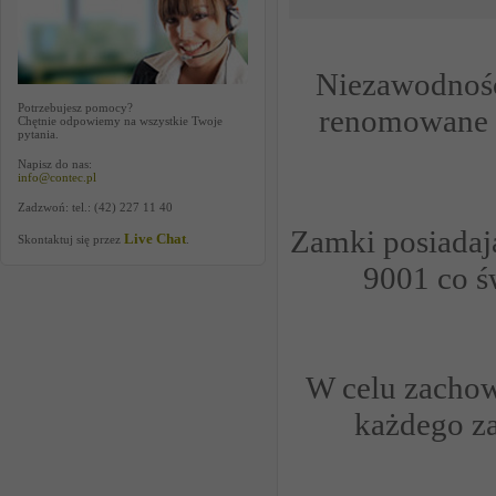
Niezawodność
Potrzebujesz pomocy?
renomowane ma
Chętnie odpowiemy na wszystkie Twoje
pytania.
Napisz do nas:
info@contec.pl
Zadzwoń: tel.: (42) 227 11 40
Zamki posiadają
Live Chat
Skontaktuj się przez
.
9001 co ś
W celu zachow
każdego z