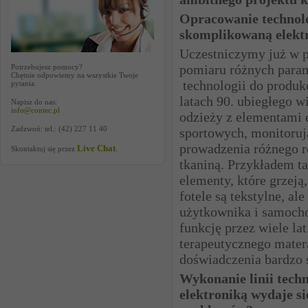
Opracowanie technolo
skomplikowaną elektr
Uczestniczymy już w p
pomiaru różnych para
Potrzebujesz pomocy?
Chętnie odpowiemy na wszystkie Twoje
technologii do produk
pytania.
latach 90. ubiegłego w
Napisz do nas:
info@contec.pl
odzieży z elementami 
Zadzwoń: tel.: (42) 227 11 40
sportowych, monitoruj
prowadzenia różnego r
Live Chat
Skontaktuj się przez
.
tkaniną. Przykładem t
elementy, które grzej
fotele są tekstylne, a
użytkownika i samochod
funkcję przez wiele la
terapeutycznego mater
doświadczenia bardzo s
Wykonanie linii tech
elektroniką wydaje s