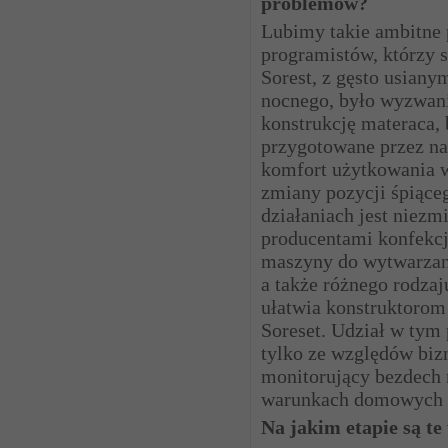
problemów?
Lubimy takie ambitne p
programistów, którzy 
Sorest, z gęsto usian
nocnego, było wyzwani
konstrukcję materaca, 
przygotowane przez nas
komfort użytkowania w
zmiany pozycji śpiące
działaniach jest niez
producentami konfekcji
maszyny do wytwarzani
a także różnego rodzaj
ułatwia konstruktorom
Soreset. Udział w tym
tylko ze względów biz
monitorujący bezdech 
warunkach domowych 
Na jakim etapie są te