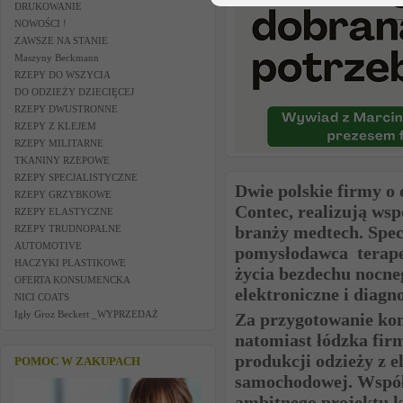
DRUKOWANIE
NOWOŚCI !
ZAWSZE NA STANIE
Maszyny Beckmann
RZEPY DO WSZYCIA
DO ODZIEŻY DZIECIĘCEJ
RZEPY DWUSTRONNE
RZEPY Z KLEJEM
RZEPY MILITARNE
TKANINY RZEPOWE
RZEPY SPECJALISTYCZNE
Dwie polskie firmy o
RZEPY GRZYBKOWE
Contec, realizują ws
RZEPY ELASTYCZNE
branży medtech. Spec
RZEPY TRUDNOPALNE
AUTOMOTIVE
pomysłodawca terapeu
HACZYKI PLASTIKOWE
życia bezdechu nocne
OFERTA KONSUMENCKA
elektroniczne i diag
NICI COATS
Igły Groz Beckert _WYPRZEDAŻ
Za przygotowanie kom
natomiast łódzka fir
produkcji odzieży z e
POMOC W ZAKUPACH
samochodowej. Współ
ambitnego projektu k