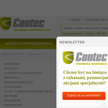
O FIRMIE
WARUNKI ZAKU
Liczba produktów w sklepie: 393 198
MASZYNY I OPROGRAMOWANIE
CZĘŚCI ZAMIENNE
STRONA GŁÓWNA >
Aktualności >
AKCESORIA
SZWALNIA
Chcesz być na bieżąco
AUTOMATYZACJA PRODUKCJI
z rabatami, promocja
KROJOWNIA
akcjami specjalnymi?
KRZESŁA SZWALNICZE
SZYCIE FIRAN
Nowość ! LASEROWE SYSTEMY CIĘCIA
Zapisz się na newsletter!
SOFTWARE
PRASOWANIE
PODKLEJANIE