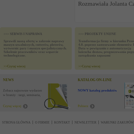
Rozmawiała Jolanta C
>>> SERWIS I NAPRAWA
>>> PROJEKTY UNIJNE
Sprawdź naszą ofertę w zakresie naprawy
Transformacja firmy w kierunku Prze
maszyn szwalniczych, cutterów, ploterów,
4.0. poprzez zastosowanie elementów 
wytwornic pary i maszyn specjalistycznych.
Data w powiązaniu z automatyzacją
Szkolenie pracowników oraz wsparcie
łańcucha dostaw, prognozowania popy
technologiczne.
zarządzania zapasami
>>
Czytaj wiecej
>>
Czytaj wiecej
NEWS
KATALOG ON-LINE
Zobacz najnowsze wydarzenia
NOWY katalog produktów !
w branży : targi, seminaria,
nowości
Czytaj więcej
Pobierz
STRONA GŁÓWNA
O FIRMIE
KONTAKT
NEWSLETTER
WARUNKI ZAKUPÓW