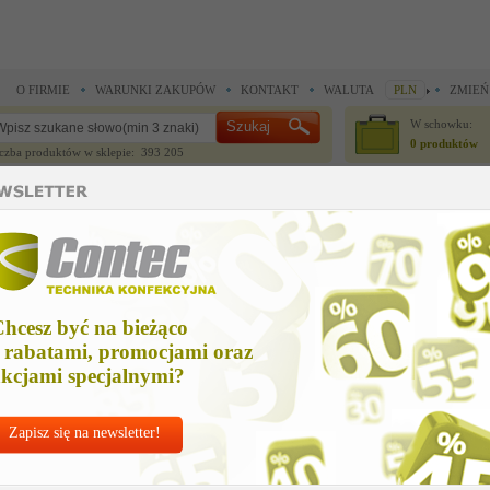
O FIRMIE
WARUNKI ZAKUPÓW
KONTAKT
WALUTA
PLN
ZMIEŃ
W schowku:
0 produktów
czba produktów w sklepie: 393 205
CZĘŚCI ZAMIENNE
IGŁY I AKCESORIA
hcesz być na bieżąco
 rabatami, promocjami oraz
kcjami specjalnymi?
Zapisz się na newsletter!