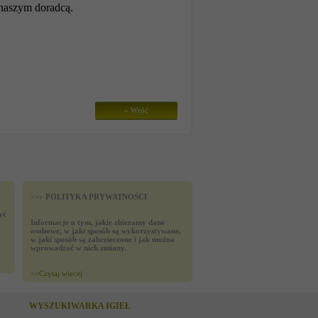
 naszym doradcą.
« Wróć
>>> POLITYKA PRYWATNOŚCI
yć
Informacje o tym, jakie zbieramy dane
osobowe, w jaki sposób są wykorzystywane,
w jaki sposób są zabezieczone i jak można
wprowadzać w nich zmiany.
>>
Czytaj wiecej
WYSZUKIWARKA IGIEŁ