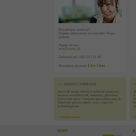
Potrzebujesz pomocy?
Chętnie odpowiemy na wszystkie Twoje
pytania.
Napisz do nas:
info@contec.pl
Zadzwoń: tel.: (42) 227 11 40
Live Chat
Skontaktuj się przez
.
>>> SERWIS I NAPRAWA
>
Sprawdź naszą ofertę w zakresie naprawy
T
maszyn szwalniczych, cutterów, ploterów,
4
wytwornic pary i maszyn specjalistycznych.
D
Szkolenie pracowników oraz wsparcie
ł
technologiczne.
z
>>
Czytaj wiecej
>
NEWS
K