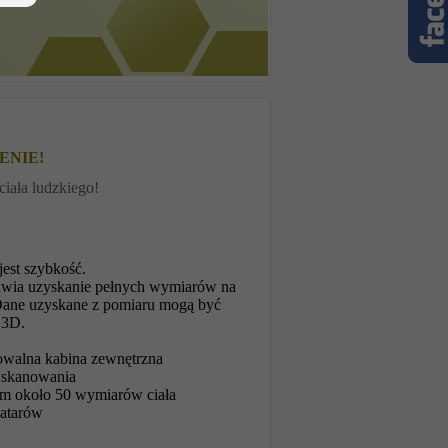
ENIE!
ała ludzkiego!
est szybkość.
iwia uzyskanie pełnych wymiarów na
Dane uzyskane z pomiaru mogą być
 3D.
rowalna kabina zewnętrzna
i skanowania
iem około 50 wymiarów ciała
watarów