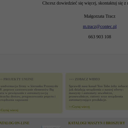
Chcesz dowiedzieć się więcej, skontaktuj się z
Małgorzata Tracz
m.tracz@contec.pl
663 903 108
>> PROJEKTY UNIJNE
>>> ZOBACZ WIDEO
ransformacja firmy w kierunku Przemysłu
Sprawdź nasz kanał You Tube żeby zobacz
.0. poprzez zastosowanie elementów Big
jak działają urządzenia z naszej oferty:
ata w powiązaniu z automatyzacją
maszyny i automaty szwalnicze,
ańcucha dostaw, prognozowania popytu i
prasowalnicze, cuttery oraz urządzenia
arządzania zapasami
automatyzujące produkcje.
>>
Czytaj wiecej
>
Czytaj wiecej
ATALOG ON-LINE
KATALOGI MASZYN I BROSZURY