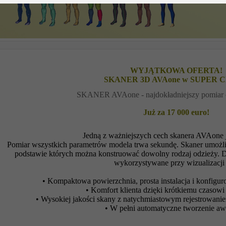
WYJĄTKOWA OFERTA!
SKANER 3D AVAone w SUPER C
SKANER AVAone - najdokładniejszy pomiar ci
Już za 17 000 euro!
Jedną z ważniejszych cech skanera AVAone j
Pomiar wszystkich parametrów modela trwa sekundę. Skaner umożl
podstawie których można konstruować dowolny rodzaj odzieży. 
wykorzystywane przy wizualizacji
• Kompaktowa powierzchnia, prosta instalacja i konfigu
• Komfort klienta dzięki krótkiemu czasow
• Wysokiej jakości skany z natychmiastowym rejestrowan
• W pełni automatyczne tworzenie a