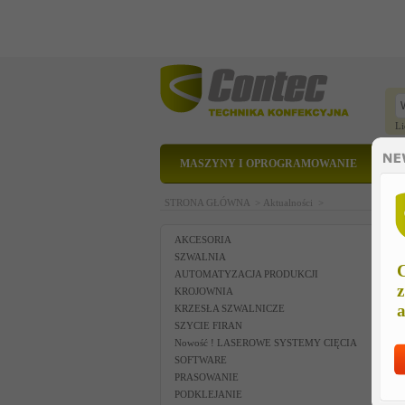
Li
MASZYNY I OPROGRAMOWANIE
STRONA GŁÓWNA >
Aktualności >
AKCESORIA
SZWALNIA
C
AUTOMATYZACJA PRODUKCJI
z
KROJOWNIA
a
KRZESŁA SZWALNICZE
SZYCIE FIRAN
Nowość ! LASEROWE SYSTEMY CIĘCIA
SOFTWARE
PRASOWANIE
PODKLEJANIE