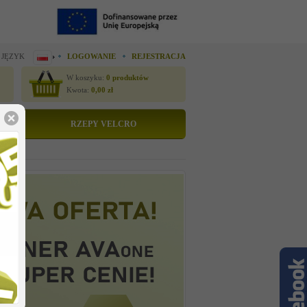
 JĘZYK
LOGOWANIE
REJESTRACJA
W koszyku:
0
produktów
Kwota:
0,00
zł
RZEPY VELCRO