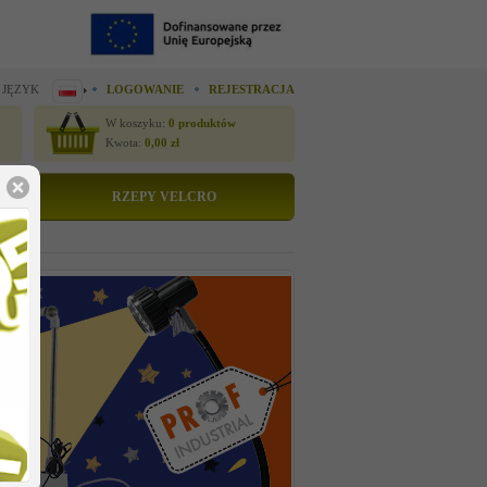
 JĘZYK
LOGOWANIE
REJESTRACJA
W koszyku:
0
produktów
Kwota:
0,00
zł
RZEPY VELCRO