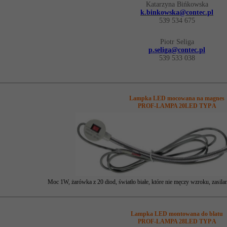
Katarzyna Bińkowska
k.binkowska@contec.pl
539 534 675
Piotr Seliga
p.seliga@contec.pl
539 533 038
Lampka LED mocowana na magnes
PROF-LAMPA 20LED TYP A
Moc 1W, żarówka z 20 diod, światło białe, które nie męczy wzroku, zasila
Lampka LED montowana do blatu
PROF-LAMPA 28LED TYP A