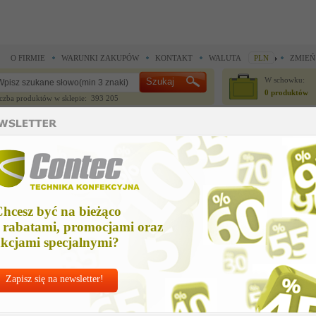
O FIRMIE
WARUNKI ZAKUPÓW
KONTAKT
WALUTA
PLN
ZMIEŃ
W schowku:
0 produktów
czba produktów w sklepie: 393 205
CZĘŚCI ZAMIENNE
IGŁY I AKCESORIA
hcesz być na bieżąco
 rabatami, promocjami oraz
kcjami specjalnymi?
Zapisz się na newsletter!