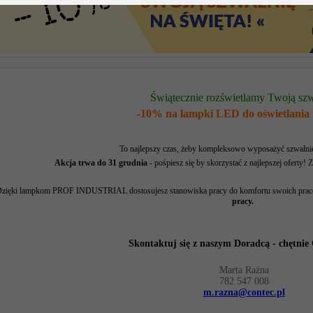
Świątecznie rozświetlamy Twoją sz
-10% na lampki LED do oświetlania
To najlepszy czas, żeby kompleksowo wyposażyć szwalnię 
Akcja trwa do 31 grudnia
- pośpiesz się by skorzystać z najlepszej oferty
zięki lampkom PROF INDUSTRIAL dostosujesz stanowiska pracy do komfortu swoich pra
pracy.
Skontaktuj się z naszym Doradcą - chętnie
Marta Raźna
782 547 008
m.razna@contec.pl