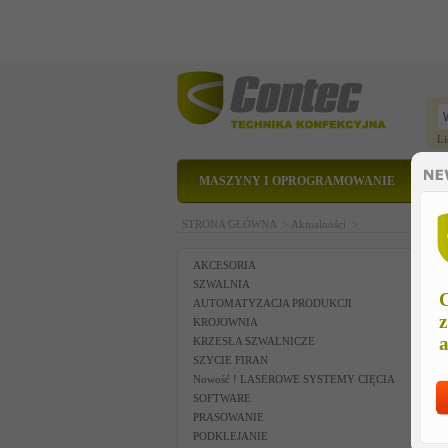
Li
MASZYNY I OPROGRAMOWANIE
STRONA GŁÓWNA >
Aktualności >
AKCESORIA
SZWALNIA
C
AUTOMATYZACJA PRODUKCJI
z
KROJOWNIA
a
KRZESŁA SZWALNICZE
SZYCIE FIRAN
Nowość ! LASEROWE SYSTEMY CIĘCIA
SOFTWARE
PRASOWANIE
PODKLEJANIE