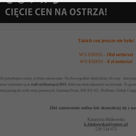
Takich cen jeszcze nie było!
WY-E8HSS -
10zł netto/szt
WY-E6HSS -
8 zł netto/szt
śli potrzebujesz ostrzy, wybierz niezawodne. Na dwa tygodnie obniżyliśmy ich ceny - korzysta
strza wykonane są
ze
stali szybkotnącej HSS
, która ma
dużą odporność na ścieranie. To gwa
strza pasują do wielu noży pionowych: Eastman,Ocean, KM KS-AU, Hoffman, Global, Conga
Złóż zamówienie online lub skontaktuj się z n
Katarzyna Bińkowska
k.binkowska@contec.pl
539 534 675