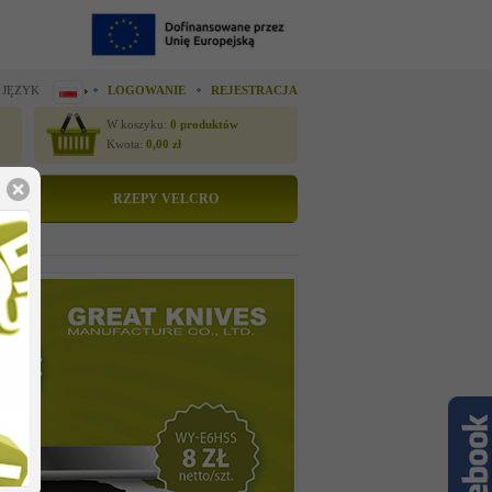
 JĘZYK
LOGOWANIE
REJESTRACJA
W koszyku:
0
produktów
Kwota:
0,00
zł
RZEPY VELCRO