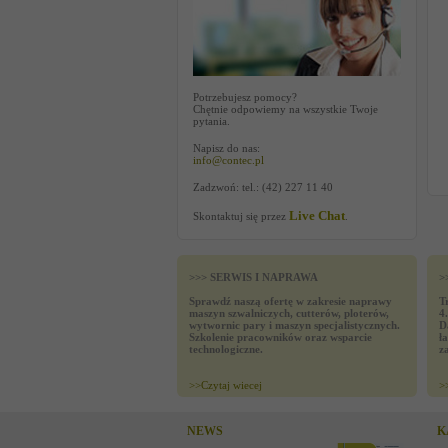
Potrzebujesz pomocy?
Chętnie odpowiemy na wszystkie Twoje
pytania.
Napisz do nas:
info@contec.pl
Zadzwoń: tel.: (42) 227 11 40
Live Chat
Skontaktuj się przez
.
>>> SERWIS I NAPRAWA
>
Sprawdź naszą ofertę w zakresie naprawy
T
maszyn szwalniczych, cutterów, ploterów,
4
wytwornic pary i maszyn specjalistycznych.
D
Szkolenie pracowników oraz wsparcie
ł
technologiczne.
z
>>
Czytaj wiecej
>
NEWS
K