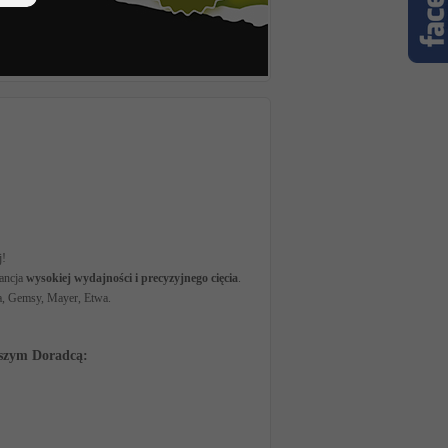
j!
rancja
wysokiej wydajności i precyzyjnego cięcia
.
, Gemsy, Mayer, Etwa.
aszym Doradcą: