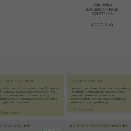
Piotr Seliga
p.seliga@contec.pl
539 533 038
42 227 11 40
>> PROJEKTY UNIJNE
>>> ZOBACZ WIDEO
ransformacja firmy w kierunku Przemysłu
Sprawdź nasz kanał You Tube żeby zobacz
.0. poprzez zastosowanie elementów Big
jak działają urządzenia z naszej oferty:
ata w powiązaniu z automatyzacją
maszyny i automaty szwalnicze,
ańcucha dostaw, prognozowania popytu i
prasowalnicze, cuttery oraz urządzenia
arządzania zapasami
automatyzujące produkcje.
>>
Czytaj wiecej
>
Czytaj wiecej
ATALOG ON-LINE
KATALOGI MASZYN I BROSZURY