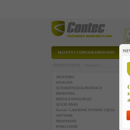
Li
MASZYNY I OPROGRAMOWANIE
STRONA GŁÓWNA >
Aktualności >
AKCESORIA
SZWALNIA
C
AUTOMATYZACJA PRODUKCJI
z
KROJOWNIA
a
KRZESŁA SZWALNICZE
SZYCIE FIRAN
Nowość ! LASEROWE SYSTEMY CIĘCIA
SOFTWARE
PRASOWANIE
PODKLEJANIE