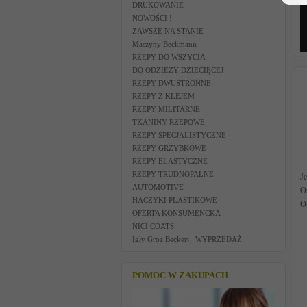
DRUKOWANIE
NOWOŚCI !
ZAWSZE NA STANIE
Maszyny Beckmann
RZEPY DO WSZYCIA
DO ODZIEŻY DZIECIĘCEJ
RZEPY DWUSTRONNE
RZEPY Z KLEJEM
RZEPY MILITARNE
TKANINY RZEPOWE
RZEPY SPECJALISTYCZNE
RZEPY GRZYBKOWE
RZEPY ELASTYCZNE
RZEPY TRUDNOPALNE
Je
AUTOMOTIVE
O
HACZYKI PLASTIKOWE
O
OFERTA KONSUMENCKA
NICI COATS
Igły Groz Beckert _WYPRZEDAŻ
POMOC W ZAKUPACH