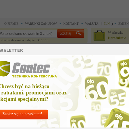
O FIRMIE
WARUNKI ZAKUPÓW
KONTAKT
WALUTA
PLN
ZMIEŃ
W schowku:
0 produktów
czba produktów w sklepie: 393 198
CZĘŚCI ZAMIENNE
IGŁY I AKCESORIA
hcesz być na bieżąco
 rabatami, promocjami oraz
kcjami specjalnymi?
Zapisz się na newsletter!