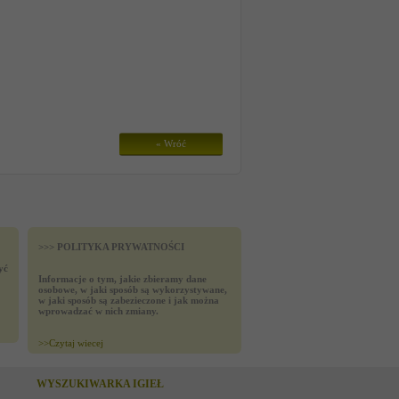
« Wróć
>>> POLITYKA PRYWATNOŚCI
yć
Informacje o tym, jakie zbieramy dane
osobowe, w jaki sposób są wykorzystywane,
w jaki sposób są zabezieczone i jak można
wprowadzać w nich zmiany.
>>
Czytaj wiecej
WYSZUKIWARKA IGIEŁ