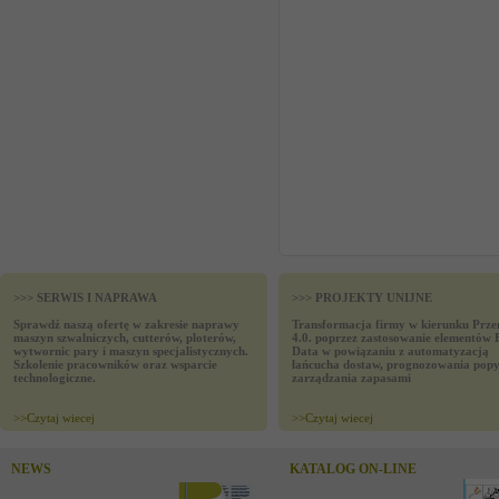
>>> SERWIS I NAPRAWA
>>> PROJEKTY UNIJNE
Sprawdź naszą ofertę w zakresie naprawy
Transformacja firmy w kierunku Prze
maszyn szwalniczych, cutterów, ploterów,
4.0. poprzez zastosowanie elementów 
wytwornic pary i maszyn specjalistycznych.
Data w powiązaniu z automatyzacją
Szkolenie pracowników oraz wsparcie
łańcucha dostaw, prognozowania popy
technologiczne.
zarządzania zapasami
>>
Czytaj wiecej
>>
Czytaj wiecej
NEWS
KATALOG ON-LINE