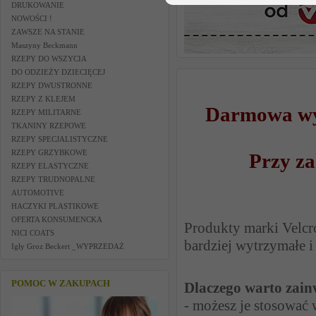
DRUKOWANIE
NOWOŚCI !
ZAWSZE NA STANIE
Maszyny Beckmann
RZEPY DO WSZYCIA
DO ODZIEŻY DZIECIĘCEJ
RZEPY DWUSTRONNE
RZEPY Z KLEJEM
Darmowa wy
RZEPY MILITARNE
TKANINY RZEPOWE
RZEPY SPECJALISTYCZNE
RZEPY GRZYBKOWE
Przy za
RZEPY ELASTYCZNE
RZEPY TRUDNOPALNE
AUTOMOTIVE
HACZYKI PLASTIKOWE
OFERTA KONSUMENCKA
Produkty marki Velcro
NICI COATS
bardziej wytrzymałe 
Igły Groz Beckert _WYPRZEDAŻ
POMOC W ZAKUPACH
Dlaczego warto zai
- możesz je stosować 