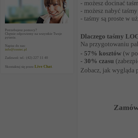
- możesz docinać taś
- możesz nabyć taśmy
- taśmy są proste w u
Potrzebujesz pomocy?
Chętnie odpowiemy na wszystkie Twoje
Dlaczego taśmy LOG
pytania.
N
a przygotowaniu pal
Napisz do nas:
info@contec.pl
- 57% kosztów
(w po
Zadzwoń: tel.: (42) 227 11 40
- 30% czasu
(zabezpi
Live Chat
Skontaktuj się przez
.
Zobacz, jak wygląda p
Zamów p