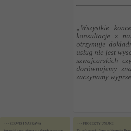
„Wszystkie konc
konsultacje z na
otrzymuje dokład
usług nie jest wy
szwajcarskich cz
dorównujemy zna
zaczynamy wyprze
>>> SERWIS I NAPRAWA
>>> PROJEKTY UNIJNE
Sprawdź naszą ofertę w zakresie naprawy
Transformacja firmy w kierunku Prze