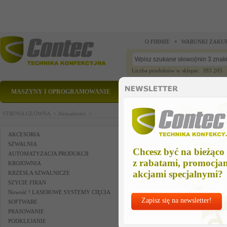
O FIRMIE
WARUNKI ZAKU
Liczba produktów w sklepie: 393 205
MASZYNY I OPROGRAMOWANIE
CZĘŚCI ZAMIENNE
STRONA GŁÓWNA >
Aktualności >
AKCESORIA
SZWALNIA
Chcesz być na bieżąco
AUTOMATYZACJA PRODUKCJI
z rabatami, promocja
KROJOWNIA
akcjami specjalnymi?
KRZESŁA SZWALNICZE
SZYCIE FIRAN
Nowość ! LASEROWE SYSTEMY CIĘCIA
Zapisz się na newsletter!
SOFTWARE
PRASOWANIE
PODKLEJANIE