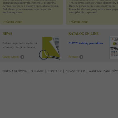
maszyn szwalniczych, cutterów, ploterów,
4.0. poprzez zastosowanie elementów 
wytwornic pary i maszyn specjalistycznych.
Data w powiązaniu z automatyzacją
Szkolenie pracowników oraz wsparcie
łańcucha dostaw, prognozowania popy
technologiczne.
zarządzania zapasami
>>
Czytaj wiecej
>>
Czytaj wiecej
NEWS
KATALOG ON-LINE
Zobacz najnowsze wydarzenia
NOWY katalog produktów !
w branży : targi, seminaria,
nowości
Czytaj więcej
Pobierz
STRONA GŁÓWNA
O FIRMIE
KONTAKT
NEWSLETTER
WARUNKI ZAKUPÓW