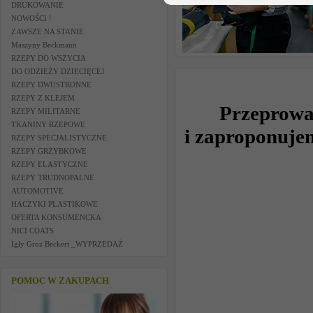
DRUKOWANIE
NOWOŚCI !
ZAWSZE NA STANIE
Maszyny Beckmann
RZEPY DO WSZYCIA
DO ODZIEŻY DZIECIĘCEJ
RZEPY DWUSTRONNE
RZEPY Z KLEJEM
Przeprow
RZEPY MILITARNE
TKANINY RZEPOWE
i zaproponujem
RZEPY SPECJALISTYCZNE
RZEPY GRZYBKOWE
RZEPY ELASTYCZNE
RZEPY TRUDNOPALNE
AUTOMOTIVE
HACZYKI PLASTIKOWE
OFERTA KONSUMENCKA
NICI COATS
Igły Groz Beckert _WYPRZEDAŻ
POMOC W ZAKUPACH