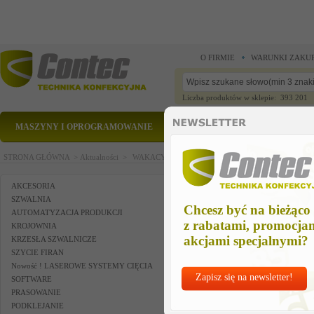
O FIRMIE
WARUNKI ZAKU
Liczba produktów w sklepie: 393 201
MASZYNY I OPROGRAMOWANIE
CZĘŚCI ZAMIENNE
STRONA GŁÓWNA >
Aktualności >
WAKACYJNA WYPRZEDAŻ - zestaw nożyczek
WAKACYJNA WYPRZEDAŻ - zes
AKCESORIA
SZWALNIA
Chcesz być na bieżąco
AUTOMATYZACJA PRODUKCJI
2
z rabatami, promocja
KROJOWNIA
akcjami specjalnymi?
KRZESŁA SZWALNICZE
SZYCIE FIRAN
Nowość ! LASEROWE SYSTEMY CIĘCIA
Zapisz się na newsletter!
SOFTWARE
PRASOWANIE
PODKLEJANIE