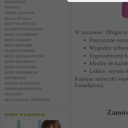
DRUKOWANIE
NOWOŚCI !
ZAWSZE NA STANIE
Maszyny Beckmann
RZEPY DO WSZYCIA
DO ODZIEŻY DZIECIĘCEJ
W zestawie : Długie n
RZEPY DWUSTRONNE
Precyzyjne ostr
RZEPY Z KLEJEM
RZEPY MILITARNE
Wygodny uchwy
TKANINY RZEPOWE
Ergonomiczny ks
RZEPY SPECJALISTYCZNE
Idealne do każd
RZEPY GRZYBKOWE
RZEPY ELASTYCZNE
Lekkie, wysoki 
RZEPY TRUDNOPALNE
Kupując nożyczki wspie
AUTOMOTIVE
HACZYKI PLASTIKOWE
Foundation).
OFERTA KONSUMENCKA
NICI COATS
Igły Groz Beckert _WYPRZEDAŻ
Zamów 
POMOC W ZAKUPACH