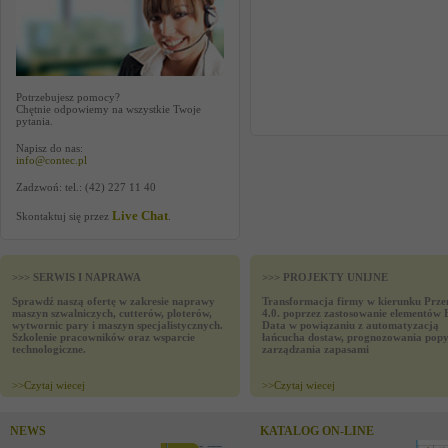
Potrzebujesz pomocy?
Chętnie odpowiemy na wszystkie Twoje
pytania.
Napisz do nas:
info@contec.pl
Zadzwoń: tel.: (42) 227 11 40
Live Chat
Skontaktuj się przez
.
>>> SERWIS I NAPRAWA
>>> PROJEKTY UNIJNE
Sprawdź naszą ofertę w zakresie naprawy
Transformacja firmy w kierunku Prze
maszyn szwalniczych, cutterów, ploterów,
4.0. poprzez zastosowanie elementów 
wytwornic pary i maszyn specjalistycznych.
Data w powiązaniu z automatyzacją
Szkolenie pracowników oraz wsparcie
łańcucha dostaw, prognozowania popy
technologiczne.
zarządzania zapasami
>>
Czytaj wiecej
>>
Czytaj wiecej
NEWS
KATALOG ON-LINE