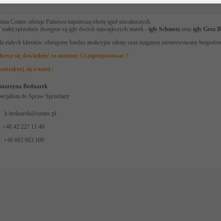
rma Contec oferuje Państwu najszerszą ofertę igieł szwalniczych.
 stałej sprzedaży dostępne są igły dwóch największych marek -
igły Schmetz
oraz
igły Groz B
a stałych klientów oferujemy bardzo atrakcyjne rabaty oraz magazyn zarezerwowany bezpośre
hcesz się dowiedzieć co możemy Ci zaproponować ?
kontaktuj się z nami :
atarzyna Bednarek
pecjalista do Spraw Sprzedaży
:
k.bednarek@contec.pl
: +48 42 227 11 40
: +48 663 903 109