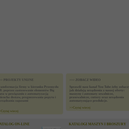
>> PROJEKTY UNIJNE
>>> ZOBACZ WIDEO
ransformacja firmy w kierunku Przemysłu
Sprawdź nasz kanał You Tube żeby zobacz
.0. poprzez zastosowanie elementów Big
jak działają urządzenia z naszej oferty:
ata w powiązaniu z automatyzacją
maszyny i automaty szwalnicze,
ańcucha dostaw, prognozowania popytu i
prasowalnicze, cuttery oraz urządzenia
arządzania zapasami
automatyzujące produkcje.
>>
Czytaj wiecej
>
Czytaj wiecej
ATALOG ON-LINE
KATALOGI MASZYN I BROSZURY