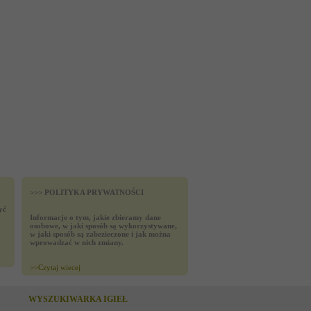
>>> POLITYKA PRYWATNOŚCI
yć
Informacje o tym, jakie zbieramy dane
osobowe, w jaki sposób są wykorzystywane,
w jaki sposób są zabezieczone i jak można
wprowadzać w nich zmiany.
>>
Czytaj wiecej
WYSZUKIWARKA IGIEŁ