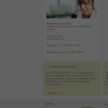
Potrzebujesz pomocy?
Chętnie odpowiemy na wszystkie Twoje
pytania.
Napisz do nas:
info@contec.pl
Zadzwoń: tel.: (42) 227 11 40
Live Chat
Skontaktuj się przez
.
>>> SERWIS I NAPRAWA
>
Sprawdź naszą ofertę w zakresie naprawy
T
maszyn szwalniczych, cutterów, ploterów,
4
wytwornic pary i maszyn specjalistycznych.
D
Szkolenie pracowników oraz wsparcie
ł
technologiczne.
z
>>
Czytaj wiecej
>
NEWS
K