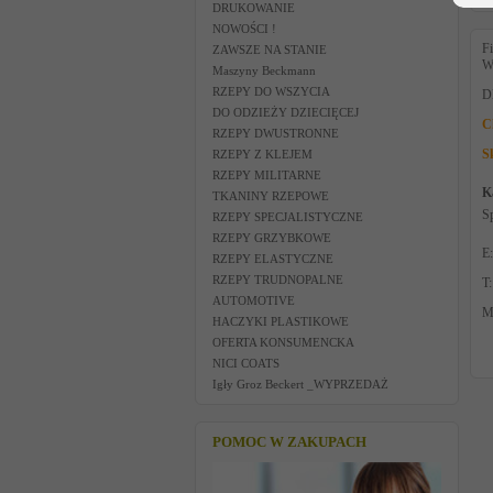
DRUKOWANIE
NOWOŚCI !
Fi
ZAWSZE NA STANIE
W
Maszyny Beckmann
RZEPY DO WSZYCIA
Dl
DO ODZIEŻY DZIECIĘCEJ
C
RZEPY DWUSTRONNE
S
RZEPY Z KLEJEM
RZEPY MILITARNE
K
TKANINY RZEPOWE
S
RZEPY SPECJALISTYCZNE
RZEPY GRZYBKOWE
E
RZEPY ELASTYCZNE
RZEPY TRUDNOPALNE
T
AUTOMOTIVE
M
HACZYKI PLASTIKOWE
OFERTA KONSUMENCKA
NICI COATS
Igły Groz Beckert _WYPRZEDAŻ
POMOC W ZAKUPACH