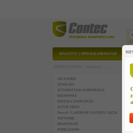
Li
MASZYNY I OPROGRAMOWANIE
STRONA GŁÓWNA >
Aktualności >
AKCESORIA
SZWALNIA
C
AUTOMATYZACJA PRODUKCJI
z
KROJOWNIA
a
KRZESŁA SZWALNICZE
SZYCIE FIRAN
Nowość ! LASEROWE SYSTEMY CIĘCIA
SOFTWARE
PRASOWANIE
PODKLEJANIE