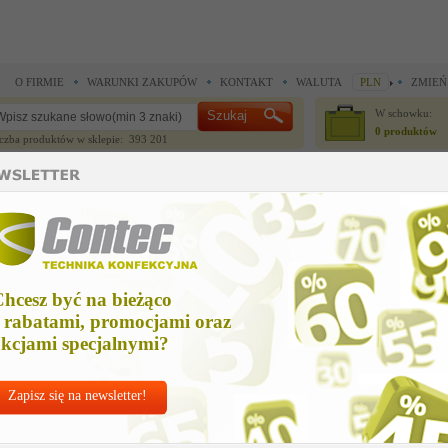
O FIRMIE
WARUNKI ZAKUPÓW
KONTAKT
WALUTA
PLN
ZMIEŃ
W schowku:
0 produktów
czba produktów w sklepie: 393 201
CZĘŚCI ZAMIENNE
IGŁY I AKCESORIA
hcesz być na bieżąco
 rabatami, promocjami oraz
kcjami specjalnymi?
Zapisz się na newsletter!