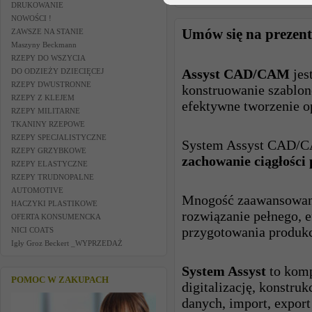
DRUKOWANIE
NOWOŚCI !
Umów się na prezent
ZAWSZE NA STANIE
Maszyny Beckmann
RZEPY DO WSZYCIA
Assyst CAD/CAM
jes
DO ODZIEŻY DZIECIĘCEJ
RZEPY DWUSTRONNE
konstruowanie szablonó
RZEPY Z KLEJEM
efektywne tworzenie o
RZEPY MILITARNE
TKANINY RZEPOWE
RZEPY SPECJALISTYCZNE
System Assyst CAD/CA
RZEPY GRZYBKOWE
zachowanie ciągłości
RZEPY ELASTYCZNE
RZEPY TRUDNOPALNE
AUTOMOTIVE
Mnogość zaawansowanyc
HACZYKI PLASTIKOWE
rozwiązanie pełnego, 
OFERTA KONSUMENCKA
przygotowania produkc
NICI COATS
Igły Groz Beckert _WYPRZEDAŻ
System Assyst
to komp
POMOC W ZAKUPACH
digitalizację, konstr
danych, import, expo