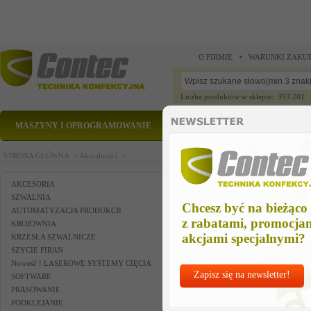
O FIRMIE
WARUNKI ZAKU
Liczba produktów w sklepie: 393 201
MASZYNY I OPROGRAMOWANIE
CZĘŚCI ZAMIENNE
STRONA GŁÓWNA >
Aktualności >
AKCESORIA
SZWALNIA
Chcesz być na bieżąco
AUTOMATYZACJA PRODUKCJI
z rabatami, promocja
KROJOWNIA
akcjami specjalnymi?
KRZESŁA SZWALNICZE
SZYCIE FIRAN
Nowość ! LASEROWE SYSTEMY CIĘCIA
Zapisz się na newsletter!
SOFTWARE
PRASOWANIE
PODKLEJANIE