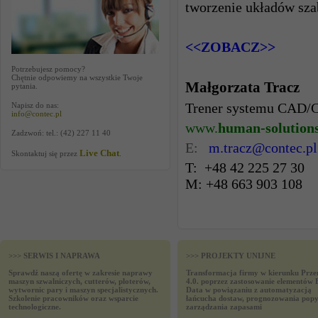
tworzenie układów sz
<<ZOBACZ>>
Potrzebujesz pomocy?
Chętnie odpowiemy na wszystkie Twoje
Małgorzata Tracz
pytania.
Trener systemu CAD
Napisz do nas:
info@contec.pl
www.
human-solution
Zadzwoń: tel.: (42) 227 11 40
E:
m.tracz@contec.pl
Live Chat
Skontaktuj się przez
.
T: +48 42 225 27 30
M: +48 663 903 108
>>> SERWIS I NAPRAWA
>>> PROJEKTY UNIJNE
Sprawdź naszą ofertę w zakresie naprawy
Transformacja firmy w kierunku Prze
maszyn szwalniczych, cutterów, ploterów,
4.0. poprzez zastosowanie elementów 
wytwornic pary i maszyn specjalistycznych.
Data w powiązaniu z automatyzacją
Szkolenie pracowników oraz wsparcie
łańcucha dostaw, prognozowania popy
technologiczne.
zarządzania zapasami