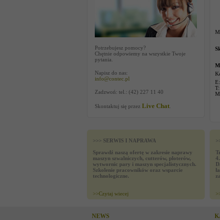
Ma
Potrzebujesz pomocy?
Sk
Chętnie odpowiemy na wszystkie Twoje
pytania.
M
Napisz do nas:
K
info@contec.pl
E:
T
Zadzwoń: tel.: (42) 227 11 40
M
Live Chat
Skontaktuj się przez
.
>>> SERWIS I NAPRAWA
>
Sprawdź naszą ofertę w zakresie naprawy
T
maszyn szwalniczych, cutterów, ploterów,
4
wytwornic pary i maszyn specjalistycznych.
D
Szkolenie pracowników oraz wsparcie
ł
technologiczne.
z
>>
Czytaj wiecej
>
NEWS
K