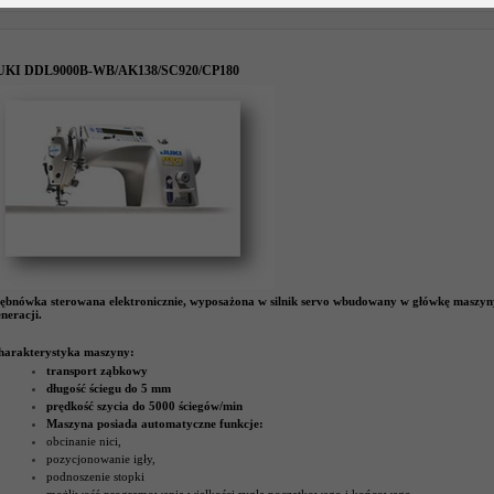
UKI DDL9000B-WB/AK138/SC920/CP180
tębnówka sterowana elektronicznie, wyposażona w silnik servo wbudowany w główkę maszyny 
neracji.
harakterystyka maszyny:
transport ząbkowy
długość ściegu do 5 mm
prędkość szycia do 5000 ściegów/min
Maszyna posiada automatyczne funkcje:
obcinanie nici,
pozycjonowanie igły,
podnoszenie stopki