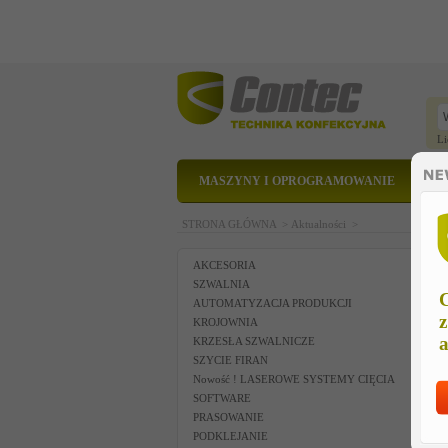
Li
MASZYNY I OPROGRAMOWANIE
STRONA GŁÓWNA >
Aktualności >
AKCESORIA
SZWALNIA
C
AUTOMATYZACJA PRODUKCJI
z
KROJOWNIA
a
KRZESŁA SZWALNICZE
SZYCIE FIRAN
Nowość ! LASEROWE SYSTEMY CIĘCIA
SOFTWARE
PRASOWANIE
PODKLEJANIE