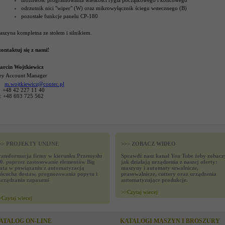
możliwość programowania wielkości rygla początkowego i końcowego
odrzutnik nici "wiper" (W) oraz mikrowyłącznik ściegu wstecznego (B)
pozostałe funkcje panelu CP-180
szyna kompletna ze stołem i silnikiem.
ontaktuj się z nami!
arcin Wojtkiewicz
ey Account Manager
m.wojtkiewicz@contec.pl
: +48 42 227 11 40
: +48 693 725 562
>> PROJEKTY UNIJNE
>>> ZOBACZ WIDEO
ransformacja firmy w kierunku Przemysłu
Sprawdź nasz kanał You Tube żeby zobacz
.0. poprzez zastosowanie elementów Big
jak działają urządzenia z naszej oferty:
ata w powiązaniu z automatyzacją
maszyny i automaty szwalnicze,
ańcucha dostaw, prognozowania popytu i
prasowalnicze, cuttery oraz urządzenia
arządzania zapasami
automatyzujące produkcje.
>>
Czytaj wiecej
>
Czytaj wiecej
ATALOG ON-LINE
KATALOGI MASZYN I BROSZURY