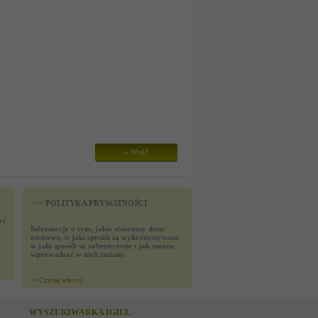
« Wróć
>>> POLITYKA PRYWATNOŚCI
yć
Informacje o tym, jakie zbieramy dane
osobowe, w jaki sposób są wykorzystywane,
w jaki sposób są zabezieczone i jak można
wprowadzać w nich zmiany.
>>
Czytaj wiecej
WYSZUKIWARKA IGIEŁ