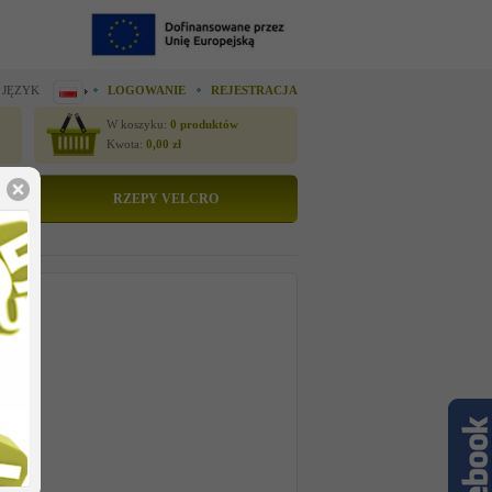
 JĘZYK
LOGOWANIE
REJESTRACJA
W koszyku:
0
produktów
Kwota:
0,00
zł
RZEPY VELCRO