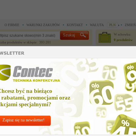
O FIRMIE
WARUNKI ZAKUPÓW
KONTAKT
WALUTA
PLN
ZMIEŃ
W schowku:
0 produktów
czba produktów w sklepie: 393 201
CZĘŚCI ZAMIENNE
IGŁY I AKCESORIA
hcesz być na bieżąco
 rabatami, promocjami oraz
kcjami specjalnymi?
Zapisz się na newsletter!