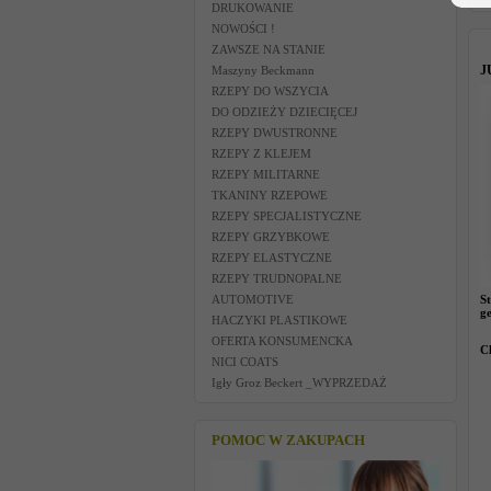
DRUKOWANIE
NOWOŚCI !
ZAWSZE NA STANIE
J
Maszyny Beckmann
RZEPY DO WSZYCIA
DO ODZIEŻY DZIECIĘCEJ
RZEPY DWUSTRONNE
RZEPY Z KLEJEM
RZEPY MILITARNE
TKANINY RZEPOWE
RZEPY SPECJALISTYCZNE
RZEPY GRZYBKOWE
RZEPY ELASTYCZNE
RZEPY TRUDNOPALNE
AUTOMOTIVE
S
ge
HACZYKI PLASTIKOWE
OFERTA KONSUMENCKA
C
NICI COATS
Igły Groz Beckert _WYPRZEDAŻ
POMOC W ZAKUPACH