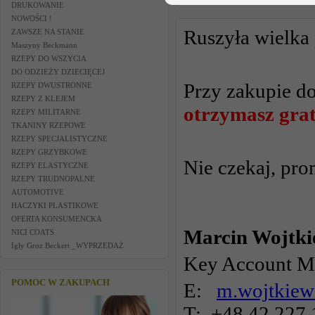
DRUKOWANIE
NOWOŚCI !
Ruszyła wielka
ZAWSZE NA STANIE
Maszyny Beckmann
RZEPY DO WSZYCIA
DO ODZIEŻY DZIECIĘCEJ
Przy zakupie d
RZEPY DWUSTRONNE
RZEPY Z KLEJEM
otrzymasz grat
RZEPY MILITARNE
TKANINY RZEPOWE
RZEPY SPECJALISTYCZNE
RZEPY GRZYBKOWE
Nie czekaj, pro
RZEPY ELASTYCZNE
RZEPY TRUDNOPALNE
AUTOMOTIVE
HACZYKI PLASTIKOWE
OFERTA KONSUMENCKA
Marcin Wojtki
NICI COATS
Igły Groz Beckert _WYPRZEDAŻ
Key Account M
POMOC W ZAKUPACH
E:
m.wojtkiew
T: +48 42 227 