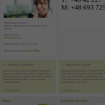
M: +48 693 72
Potrzebujesz pomocy?
Chętnie odpowiemy na wszystkie Twoje
pytania.
Napisz do nas:
info@contec.pl
Zadzwoń: tel.: (42) 227 11 40
Live Chat
Skontaktuj się przez
.
>>> SERWIS I NAPRAWA
>>> PROJEKTY UNIJNE
Sprawdź naszą ofertę w zakresie naprawy
Transformacja firmy w kierunku Prze
maszyn szwalniczych, cutterów, ploterów,
4.0. poprzez zastosowanie elementów 
wytwornic pary i maszyn specjalistycznych.
Data w powiązaniu z automatyzacją
Szkolenie pracowników oraz wsparcie
łańcucha dostaw, prognozowania popy
technologiczne.
zarządzania zapasami
>>
Czytaj wiecej
>>
Czytaj wiecej
NEWS
KATALOG ON-LINE