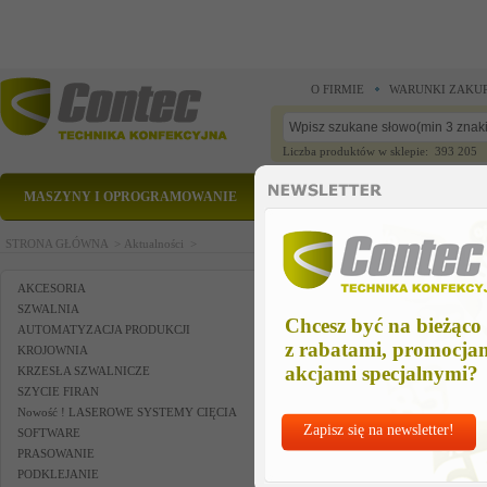
O FIRMIE
WARUNKI ZAKU
Liczba produktów w sklepie: 393 205
MASZYNY I OPROGRAMOWANIE
CZĘŚCI ZAMIENNE
STRONA GŁÓWNA >
Aktualności >
AKCESORIA
SZWALNIA
Chcesz być na bieżąco
AUTOMATYZACJA PRODUKCJI
z rabatami, promocja
KROJOWNIA
akcjami specjalnymi?
KRZESŁA SZWALNICZE
SZYCIE FIRAN
Nowość ! LASEROWE SYSTEMY CIĘCIA
Zapisz się na newsletter!
SOFTWARE
PRASOWANIE
PODKLEJANIE