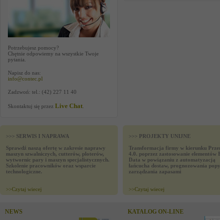
Potrzebujesz pomocy?
Chętnie odpowiemy na wszystkie Twoje
pytania.
Napisz do nas:
info@contec.pl
Zadzwoń: tel.: (42) 227 11 40
Live Chat
Skontaktuj się przez
.
>>> SERWIS I NAPRAWA
>>> PROJEKTY UNIJNE
Sprawdź naszą ofertę w zakresie naprawy
Transformacja firmy w kierunku Prze
maszyn szwalniczych, cutterów, ploterów,
4.0. poprzez zastosowanie elementów 
wytwornic pary i maszyn specjalistycznych.
Data w powiązaniu z automatyzacją
Szkolenie pracowników oraz wsparcie
łańcucha dostaw, prognozowania popy
technologiczne.
zarządzania zapasami
>>
Czytaj wiecej
>>
Czytaj wiecej
NEWS
KATALOG ON-LINE