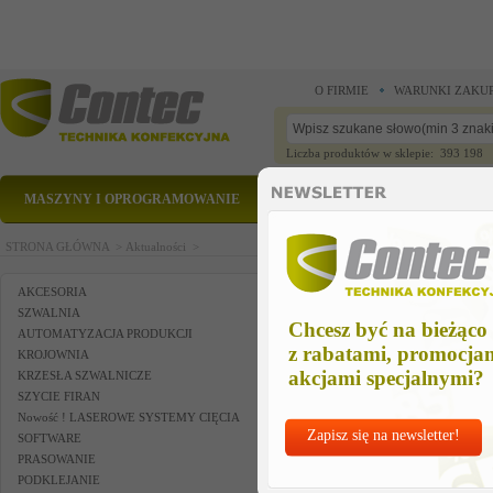
O FIRMIE
WARUNKI ZAKU
Liczba produktów w sklepie: 393 198
MASZYNY I OPROGRAMOWANIE
CZĘŚCI ZAMIENNE
STRONA GŁÓWNA >
Aktualności >
AKCESORIA
SZWALNIA
Chcesz być na bieżąco
AUTOMATYZACJA PRODUKCJI
z rabatami, promocja
KROJOWNIA
akcjami specjalnymi?
KRZESŁA SZWALNICZE
SZYCIE FIRAN
Nowość ! LASEROWE SYSTEMY CIĘCIA
Zapisz się na newsletter!
SOFTWARE
PRASOWANIE
PODKLEJANIE