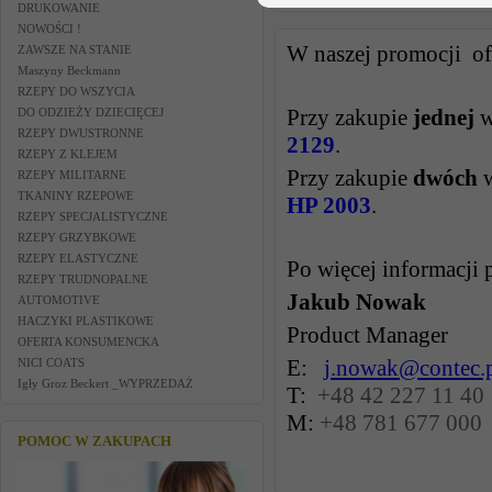
DRUKOWANIE
NOWOŚCI !
W naszej promocji of
ZAWSZE NA STANIE
Maszyny Beckmann
RZEPY DO WSZYCIA
Przy zakupie
jednej
w
DO ODZIEŻY DZIECIĘCEJ
RZEPY DWUSTRONNE
2129
.
RZEPY Z KLEJEM
Przy zakupie
dwóch
w
RZEPY MILITARNE
TKANINY RZEPOWE
HP 2003
.
RZEPY SPECJALISTYCZNE
RZEPY GRZYBKOWE
RZEPY ELASTYCZNE
Po więcej informacji 
RZEPY TRUDNOPALNE
Jakub Nowak
AUTOMOTIVE
HACZYKI PLASTIKOWE
Product Manager
OFERTA KONSUMENCKA
E:
j.nowak@contec.
NICI COATS
Igły Groz Beckert _WYPRZEDAŻ
T:
+48 42 227 11 40
M:
+48 781 677 000
POMOC W ZAKUPACH