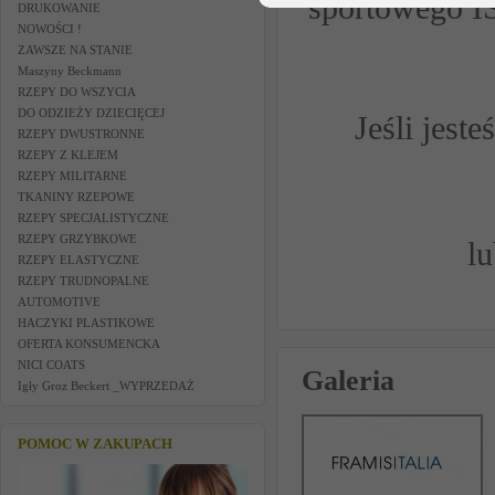
sportowego 
DRUKOWANIE
NOWOŚCI !
ZAWSZE NA STANIE
Maszyny Beckmann
RZEPY DO WSZYCIA
DO ODZIEŻY DZIECIĘCEJ
Jeśli jest
RZEPY DWUSTRONNE
RZEPY Z KLEJEM
RZEPY MILITARNE
TKANINY RZEPOWE
RZEPY SPECJALISTYCZNE
RZEPY GRZYBKOWE
lu
RZEPY ELASTYCZNE
RZEPY TRUDNOPALNE
AUTOMOTIVE
HACZYKI PLASTIKOWE
OFERTA KONSUMENCKA
NICI COATS
Galeria
Igły Groz Beckert _WYPRZEDAŻ
POMOC W ZAKUPACH