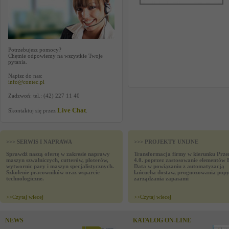
Potrzebujesz pomocy?
Chętnie odpowiemy na wszystkie Twoje
pytania.
Napisz do nas:
info@contec.pl
Zadzwoń: tel.: (42) 227 11 40
Live Chat
Skontaktuj się przez
.
>>> SERWIS I NAPRAWA
>>> PROJEKTY UNIJNE
Sprawdź naszą ofertę w zakresie naprawy
Transformacja firmy w kierunku Prze
maszyn szwalniczych, cutterów, ploterów,
4.0. poprzez zastosowanie elementów 
wytwornic pary i maszyn specjalistycznych.
Data w powiązaniu z automatyzacją
Szkolenie pracowników oraz wsparcie
łańcucha dostaw, prognozowania popy
technologiczne.
zarządzania zapasami
>>
Czytaj wiecej
>>
Czytaj wiecej
NEWS
KATALOG ON-LINE