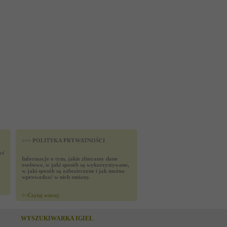
>>> POLITYKA PRYWATNOŚCI
yć
Informacje o tym, jakie zbieramy dane
osobowe, w jaki sposób są wykorzystywane,
w jaki sposób są zabezieczone i jak można
wprowadzać w nich zmiany.
>>
Czytaj wiecej
WYSZUKIWARKA IGIEŁ