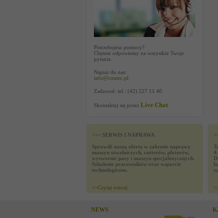
Potrzebujesz pomocy?
Chętnie odpowiemy na wszystkie Twoje
pytania.
Napisz do nas:
info@contec.pl
Zadzwoń: tel.: (42) 227 11 40
Live Chat
Skontaktuj się przez
.
>>> SERWIS I NAPRAWA
>
Sprawdź naszą ofertę w zakresie naprawy
T
maszyn szwalniczych, cutterów, ploterów,
4
wytwornic pary i maszyn specjalistycznych.
D
Szkolenie pracowników oraz wsparcie
ł
technologiczne.
z
>>
Czytaj wiecej
>
NEWS
K