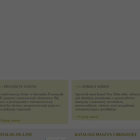
>> PROJEKTY UNIJNE
>>> ZOBACZ WIDEO
ransformacja firmy w kierunku Przemysłu
Sprawdź nasz kanał You Tube żeby zobacz
.0. poprzez zastosowanie elementów Big
jak działają urządzenia z naszej oferty:
ata w powiązaniu z automatyzacją
maszyny i automaty szwalnicze,
ańcucha dostaw, prognozowania popytu i
prasowalnicze, cuttery oraz urządzenia
arządzania zapasami
automatyzujące produkcje.
>>
Czytaj wiecej
>
Czytaj wiecej
ATALOG ON-LINE
KATALOGI MASZYN I BROSZURY