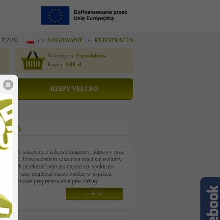
 JĘZYK
LOGOWANIE
REJESTRACJA
W koszyku:
0
produktów
Kwota:
0,00
zł
RZEPY VELCRO
iemczech
leksowe szkolenie z zakresu diagnozy, naprawy oraz
emczech. Prowadzeniem szkolenia zajęli się technicy
cę chcieli przekazać nam jak najszersze spektrum
ym cały czas pogłębiać naszą wiedzę w aspekcie
 serwisu oraz programowania pras Brisay.
« Wróć