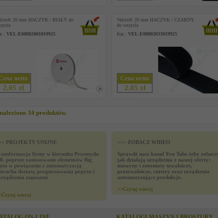
elcro® 20 mm HACZYK / BIAŁY do
Velcro® 20 mm HACZYK / CZARNY
zycia
do wszycia
t.:
VEL-E08802001019925
Kat.:
VEL-E08802033019925
Cena netto
Cena netto
2,05 zł
2,05 zł
naleziono 34 produktów.
>> PROJEKTY UNIJNE
>>> ZOBACZ WIDEO
ransformacja firmy w kierunku Przemysłu
Sprawdź nasz kanał You Tube żeby zobacz
.0. poprzez zastosowanie elementów Big
jak działają urządzenia z naszej oferty:
ata w powiązaniu z automatyzacją
maszyny i automaty szwalnicze,
ańcucha dostaw, prognozowania popytu i
prasowalnicze, cuttery oraz urządzenia
arządzania zapasami
automatyzujące produkcje.
>>
Czytaj wiecej
>
Czytaj wiecej
ATALOG ON-LINE
KATALOGI MASZYN I BROSZURY