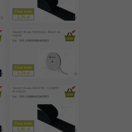
Cena netto
2,76 zł
Velcro® 38 mm PĘTELKA / BIAŁY do
wszycia
Kat.:
VEL-E00103801019925
Cena netto
3,74 zł
Velcro® 16 mm HACZYK / CZARNY
do wszycia
Kat.:
VEL-E08801633019925
Cena netto
1,96 zł