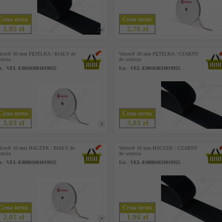
Cena netto
Cena netto
2,05 zł
2,76 zł
elcro® 30 mm PĘTELKA / BIAŁY do
Velcro® 30 mm PĘTELKA / CZARNY
zycia
do wszycia
t.:
VEL-E00103001019925
Kat.:
VEL-E00103033019925
Cena netto
Cena netto
3,03 zł
3,03 zł
elcro® 10 mm HACZYK / BIAŁY do
Velcro® 10 mm HACZYK / CZARNY
zycia
do wszycia
t.:
VEL-E08801001019925
Kat.:
VEL-E08801033019925
Cena netto
Cena netto
2,05 zł
1,96 zł