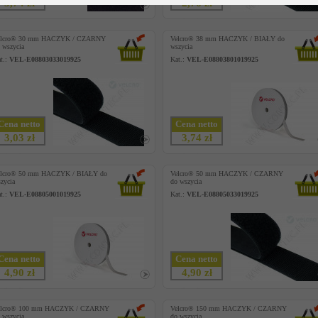
3,74 zł
2,76 zł
elcro® 30 mm HACZYK / CZARNY
Velcro® 38 mm HACZYK / BIAŁY do
 wszycia
wszycia
t.:
VEL-E08803033019925
Kat.:
VEL-E08803801019925
Cena netto
Cena netto
3,03 zł
3,74 zł
elcro® 50 mm HACZYK / BIAŁY do
Velcro® 50 mm HACZYK / CZARNY
zycia
do wszycia
t.:
VEL-E08805001019925
Kat.:
VEL-E08805033019925
Cena netto
Cena netto
4,90 zł
4,90 zł
elcro® 100 mm HACZYK / CZARNY
Velcro® 150 mm HACZYK / CZARNY
 wszycia
do wszycia