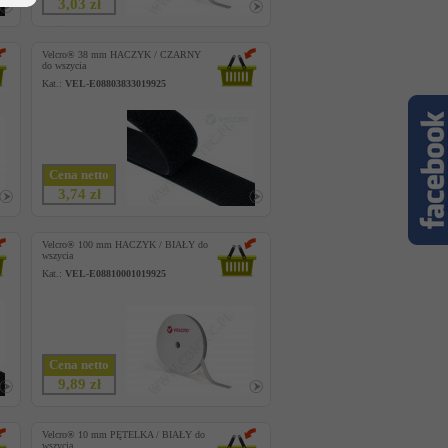
3,03 zł
Velcro® 38 mm HACZYK / CZARNY
do wszycia
Kat.:
VEL-E08803833019925
Cena netto
3,74 zł
Velcro® 100 mm HACZYK / BIAŁY do
wszycia
Kat.:
VEL-E08810001019925
Cena netto
9,89 zł
Velcro® 10 mm PĘTELKA / BIAŁY do
wszycia