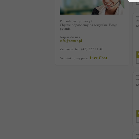
V
do
Potrzebujesz pomocy?
Chętnie odpowiemy na wszystkie Twoje
Ka
pytania.
Napisz do nas:
info@contec.pl
Zadzwoń: tel.: (42) 227 11 40
Live Chat
Skontaktuj się przez
.
V
ws
Ka
V
do