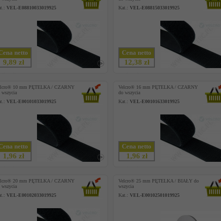
t.:
VEL-E08810033019925
Kat.:
VEL-E08815033019925
Cena netto
Cena netto
9,89 zł
12,38 zł
elcro® 10 mm PĘTELKA / CZARNY
Velcro® 16 mm PĘTELKA / CZARNY
 wszycia
do wszycia
t.:
VEL-E00101033019925
Kat.:
VEL-E00101633019925
Cena netto
Cena netto
1,96 zł
1,96 zł
elcro® 20 mm PĘTELKA / CZARNY
Velcro® 25 mm PĘTELKA / BIAŁY do
 wszycia
wszycia
t.:
VEL-E00102033019925
Kat.:
VEL-E00102501019925