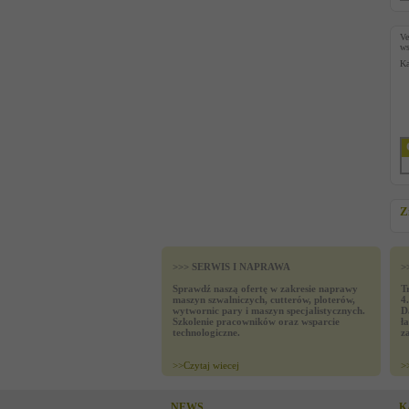
V
ws
Ka
Z
>>> SERWIS I NAPRAWA
>
Sprawdź naszą ofertę w zakresie naprawy
T
maszyn szwalniczych, cutterów, ploterów,
4
wytwornic pary i maszyn specjalistycznych.
D
Szkolenie pracowników oraz wsparcie
ł
technologiczne.
z
>>
Czytaj wiecej
>
NEWS
K