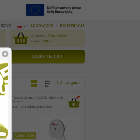
 JĘZYK
LOGOWANIE
REJESTRACJA
W koszyku:
0
produktów
Kwota:
0,00
zł
RZEPY VELCRO
1
2
następna »
Velcro® 30 mm HACZYK / BIAŁY do
wszycia
Kat.:
VEL-E08803001019925
Cena netto