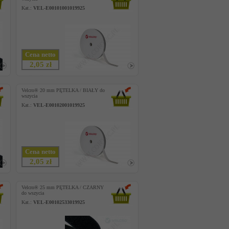
Kat.:
VEL-E00101001019925
Cena netto
2,05 zł
Velcro® 20 mm PĘTELKA / BIAŁY do
wszycia
Kat.:
VEL-E00102001019925
Cena netto
2,05 zł
Velcro® 25 mm PĘTELKA / CZARNY
do wszycia
Kat.:
VEL-E00102533019925