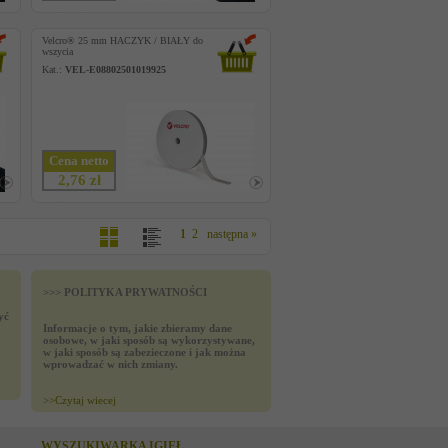
Velcro® 25 mm HACZYK / BIAŁY do
wszycia
Kat.:
VEL-E08802501019925
Cena netto
2,76 zł
1
2
następna »
>>> POLITYKA PRYWATNOŚCI
yć
Informacje o tym, jakie zbieramy dane
osobowe, w jaki sposób są wykorzystywane,
w jaki sposób są zabezieczone i jak można
wprowadzać w nich zmiany.
>>
Czytaj wiecej
WYSZUKIWARKA IGIEŁ