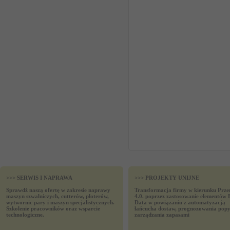
>>> SERWIS I NAPRAWA
>>> PROJEKTY UNIJNE
Sprawdź naszą ofertę w zakresie naprawy
Transformacja firmy w kierunku Prze
maszyn szwalniczych, cutterów, ploterów,
4.0. poprzez zastosowanie elementów 
wytwornic pary i maszyn specjalistycznych.
Data w powiązaniu z automatyzacją
Szkolenie pracowników oraz wsparcie
łańcucha dostaw, prognozowania popy
technologiczne.
zarządzania zapasami