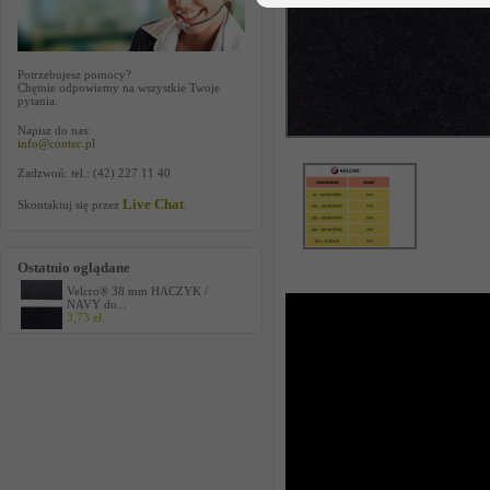
Potrzebujesz pomocy?
Chętnie odpowiemy na wszystkie Twoje
pytania.
Napisz do nas:
info@contec.pl
Zadzwoń: tel.: (42) 227 11 40
Live Chat
Skontaktuj się przez
.
Ostatnio oglądane
Velcro® 38 mm HACZYK /
NAVY do...
3,73 zł