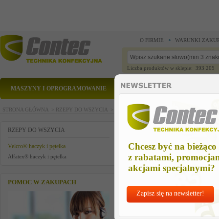
O FIRMIE
WARUNKI ZAKU
Liczba produktów w sklepie: 393 205
MASZYNY I OPROGRAMOWANIE
CZĘŚCI ZAMIENNE
STRONA GŁÓWNA >
RZEPY DO WSZYCIA >
Velcro® haczyk i pętelka >
Velcro® 38 mm
Velcro® 38 mm HACZYK / NAVY
RZEPY DO WSZYCIA
Chcesz być na bieżąco
Velcro® haczyk i pętelka
z rabatami, promocja
Alfatex® haczyk i pętelka
akcjami specjalnymi?
POMOC W ZAKUPACH
Zapisz się na newsletter!