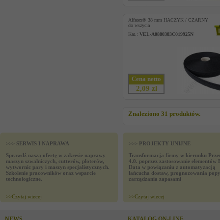
Alfatex® 38 mm HACZYK / CZARNY
do wszycia
Kat.:
VEL-A0880383C019925N
Cena netto
2,09 zł
Znaleziono 31 produktów.
>>> SERWIS I NAPRAWA
>>> PROJEKTY UNIJNE
Sprawdź naszą ofertę w zakresie naprawy
Transformacja firmy w kierunku Prze
maszyn szwalniczych, cutterów, ploterów,
4.0. poprzez zastosowanie elementów 
wytwornic pary i maszyn specjalistycznych.
Data w powiązaniu z automatyzacją
Szkolenie pracowników oraz wsparcie
łańcucha dostaw, prognozowania popy
technologiczne.
zarządzania zapasami
>>
Czytaj wiecej
>>
Czytaj wiecej
NEWS
KATALOG ON-LINE