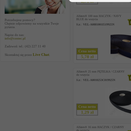
2,71 zł
Alfatex® 100 mm HACZYK / NAVY
BLUE do wszycia
Potrzebujesz pomocy?
Chętnie odpowiemy na wszystkie Twoje
Kat.:
VEL-A0881001I519925N
pytania.
Napisz do nas:
info@contec.pl
Zadzwoń: tel.: (42) 227 11 40
Cena netto
Live Chat
Skontaktuj się przez
.
5,78 zł
Alfatex® 25 mm PĘTELKA / CZARNY
do wszycia
Kat.:
VEL-A0010253C019925N
Cena netto
1,29 zł
Alfatex® 16 mm HACZYK / CZARNY
do wszycia