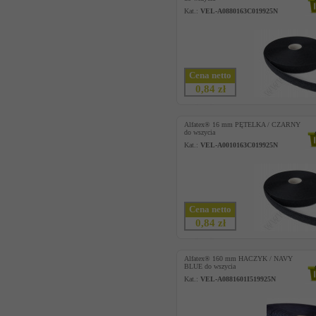
Kat.:
VEL-A0880163C019925N
Cena netto
0,84 zł
Alfatex® 16 mm PĘTELKA / CZARNY
do wszycia
Kat.:
VEL-A0010163C019925N
Cena netto
0,84 zł
Alfatex® 160 mm HACZYK / NAVY
BLUE do wszycia
Kat.:
VEL-A0881601I519925N