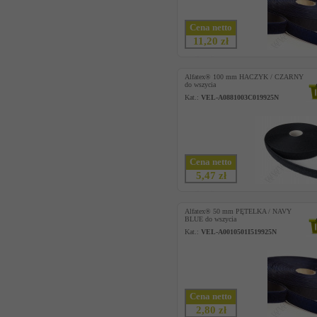
Cena netto
11,20 zł
Alfatex® 100 mm HACZYK / CZARNY
do wszycia
Kat.:
VEL-A0881003C019925N
Cena netto
5,47 zł
Alfatex® 50 mm PĘTELKA / NAVY
BLUE do wszycia
Kat.:
VEL-A0010501I519925N
Cena netto
2,80 zł