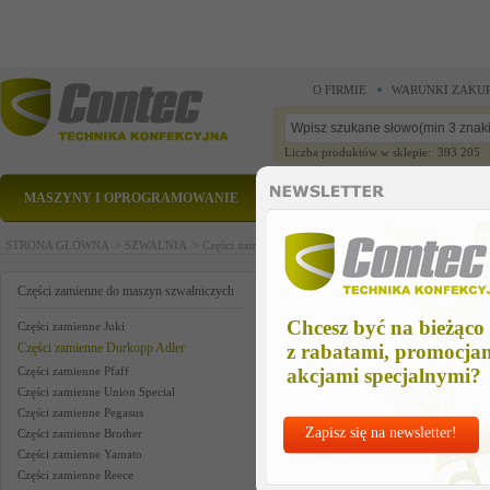
O FIRMIE
WARUNKI ZAKU
Liczba produktów w sklepie: 393 205
MASZYNY I OPROGRAMOWANIE
CZĘŚCI ZAMIENNE
STRONA GŁÓWNA >
SZWALNIA >
Części zamienne do maszyn szwalniczych >
Części zam
suction device
Części zamienne do maszyn szwalniczych
Chcesz być na bieżąco
Części zamienne Juki
Części zamienne Durkopp Adler
z rabatami, promocja
Części zamienne Pfaff
akcjami specjalnymi?
Części zamienne Union Special
Części zamienne Pegasus
Zapisz się na newsletter!
Części zamienne Brother
Części zamienne Yamato
Części zamienne Reece