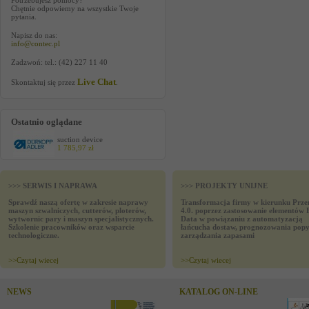
Potrzebujesz pomocy?
Chętnie odpowiemy na wszystkie Twoje
pytania.
Napisz do nas:
info@contec.pl
Zadzwoń: tel.: (42) 227 11 40
Live Chat
Skontaktuj się przez
.
Ostatnio oglądane
suction device
1 785,97 zł
>>> SERWIS I NAPRAWA
>>> PROJEKTY UNIJNE
Sprawdź naszą ofertę w zakresie naprawy
Transformacja firmy w kierunku Prze
maszyn szwalniczych, cutterów, ploterów,
4.0. poprzez zastosowanie elementów 
wytwornic pary i maszyn specjalistycznych.
Data w powiązaniu z automatyzacją
Szkolenie pracowników oraz wsparcie
łańcucha dostaw, prognozowania popy
technologiczne.
zarządzania zapasami
>>
Czytaj wiecej
>>
Czytaj wiecej
NEWS
KATALOG ON-LINE