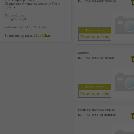
Potrzebujesz pomocy?
Kat.:
TAJIMA-080320600A00
Chętnie odpowiemy na wszystkie Twoje
pytania.
Napisz do nas:
info@contec.pl
Zadzwoń: tel.: (42) 227 11 40
Cena netto
Live Chat
Skontaktuj się przez
.
Zapytaj o cenę
zabieracz
Kat.:
TAJIMA-50321400020
Cena netto
Zapytaj o cenę
Needle bar drive shaft bushing
Kat.:
TAJIMA-CX0506010000