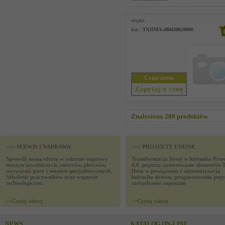
stopka
Kat.:
TAJIMA-490430020000
Cena netto
Zapytaj o cenę
Znaleziono 208 produktów.
>>> SERWIS I NAPRAWA
>>> PROJEKTY UNIJNE
Sprawdź naszą ofertę w zakresie naprawy
Transformacja firmy w kierunku Prze
maszyn szwalniczych, cutterów, ploterów,
4.0. poprzez zastosowanie elementów 
wytwornic pary i maszyn specjalistycznych.
Data w powiązaniu z automatyzacją
Szkolenie pracowników oraz wsparcie
łańcucha dostaw, prognozowania popy
technologiczne.
zarządzania zapasami
>>
Czytaj wiecej
>>
Czytaj wiecej
NEWS
KATALOG ON-LINE