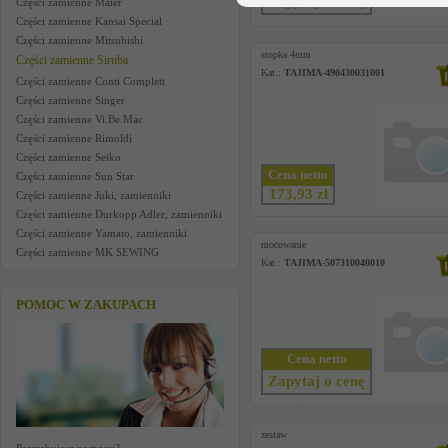
Zapytaj o cenę
Części zamienne Maier
Części zamienne Kansai Special
Części zamienne Mitsubishi
stopka 4mm
Części zamienne Siruba
Kat.:
TAJIMA-490430031001
Części zamienne Conti Complett
Części zamienne Singer
Części zamienne Vi.Be.Mac
Części zamienne Rimoldi
Części zamienne Seiko
Cena netto
Części zamienne Sun Star
173,93 zł
Części zamienne Juki, zamienniki
Części zamienne Durkopp Adler, zamienniki
Części zamienne Yamato, zamienniki
mocowanie
Części zamienne MK SEWING
Kat.:
TAJIMA-507310040010
POMOC W ZAKUPACH
Cena netto
Zapytaj o cenę
zestaw