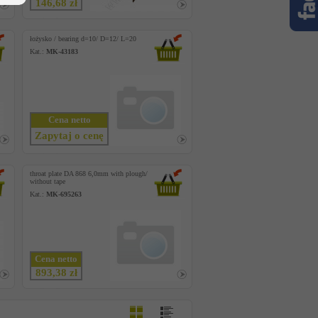
146,68 zł
łożysko / bearing d=10/ D=12/ L=20
Kat.:
MK-43183
Cena netto
Zapytaj o cenę
throat plate DA 868 6,0mm with plough/
without tape
Kat.:
MK-695263
Cena netto
893,38 zł