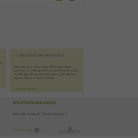
>>> POLITYKA PRYWATNOŚCI
yć
Informacje o tym, jakie zbieramy dane
osobowe, w jaki sposób są wykorzystywane,
w jaki sposób są zabezieczone i jak można
wprowadzać w nich zmiany.
>>
Czytaj wiecej
WYSZUKIWARKA IGIEŁ
Jakie igły pasują do Twojej maszyny ?
Wyszukaj igły