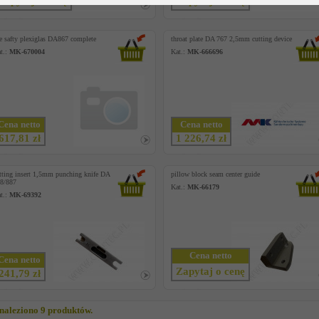
Zapytaj o cenę
Zapytaj o cenę
e safty plexiglas DA867 complete
throat plate DA 767 2,5mm cutting device
t.:
MK-670004
Kat.:
MK-666696
Cena netto
Cena netto
617,81 zł
1 226,74 zł
tting insert 1,5mm punching knife DA
pillow block seam center guide
8/887
Kat.:
MK-66179
t.:
MK-69392
Cena netto
Cena netto
Zapytaj o cenę
241,79 zł
naleziono 9 produktów.