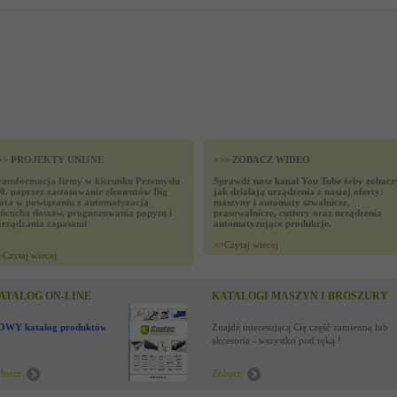
>> PROJEKTY UNIJNE
>>> ZOBACZ WIDEO
ransformacja firmy w kierunku Przemysłu
Sprawdź nasz kanał You Tube żeby zobacz
.0. poprzez zastosowanie elementów Big
jak działają urządzenia z naszej oferty:
ata w powiązaniu z automatyzacją
maszyny i automaty szwalnicze,
ańcucha dostaw, prognozowania popytu i
prasowalnicze, cuttery oraz urządzenia
arządzania zapasami
automatyzujące produkcje.
>>
Czytaj wiecej
>
Czytaj wiecej
ATALOG ON-LINE
KATALOGI MASZYN I BROSZURY
OWY katalog produktów !
Znajdź interesującą Cię część zamienną lub
akcesoria - wszystko pod ręką !
bierz
Zobacz