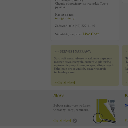
Potrzebujesz pomocy?
Chętnie odpowiemy na wszystkie Twoje
pytania.
Napisz do nas:
info@contec.pl
Zadzwoń: tel.: (42) 227 11 40
Live Chat
Skontaktuj się przez
.
>>> SERWIS I NAPRAWA
>
Sprawdź naszą ofertę w zakresie naprawy
T
maszyn szwalniczych, cutterów, ploterów,
4
wytwornic pary i maszyn specjalistycznych.
D
Szkolenie pracowników oraz wsparcie
ł
technologiczne.
z
>>
Czytaj wiecej
>
NEWS
K
Zobacz najnowsze wydarzenia
N
w branży : targi, seminaria,
nowości
Czytaj więcej
Po