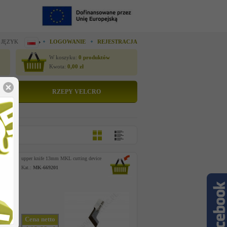
 JĘZYK
LOGOWANIE
REJESTRACJA
W koszyku:
0
produktów
Kwota:
0,00
zł
RZEPY VELCRO
upper knife 13mm MKL cutting device
Kat.:
MK-669201
Cena netto