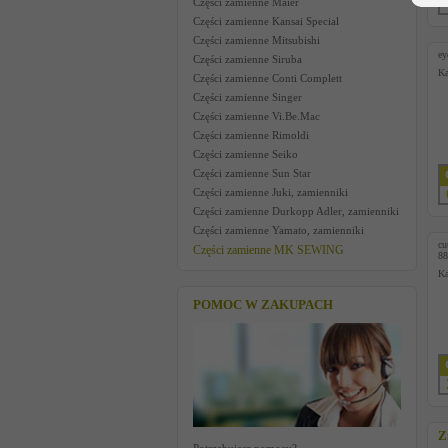
Części zamienne Maier
Części zamienne Kansai Special
Części zamienne Mitsubishi
ey
Części zamienne Siruba
Ka
Części zamienne Conti Complett
Części zamienne Singer
Części zamienne Vi.Be.Mac
Części zamienne Rimoldi
Części zamienne Seiko
Części zamienne Sun Star
Części zamienne Juki, zamienniki
Części zamienne Durkopp Adler, zamienniki
Części zamienne Yamato, zamienniki
cu
Części zamienne MK SEWING
88
Ka
POMOC W ZAKUPACH
Z