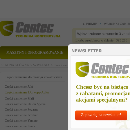
O FIRMIE
WARUNKI ZAKU
Liczba produktów w sklepie: 393 205
MASZYNY I OPROGRAMOWANIE
CZĘŚCI ZAMIENNE
STRONA GŁÓWNA >
SZWALNIA >
Części zamienne do maszyn szwalniczych >
Części zam
folder stamp
Części zamienne do maszyn szwalniczych
Chcesz być na bieżąco
Części zamienne Juki
Części zamienne Durkopp Adler
z rabatami, promocja
Części zamienne Pfaff
akcjami specjalnymi?
Części zamienne Union Special
Części zamienne Pegasus
Zapisz się na newsletter!
Części zamienne Brother
Części zamienne Yamato
Części zamienne Reece