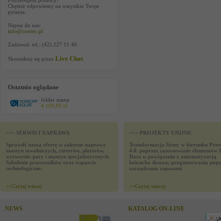
Potrzebujesz pomocy?
Chętnie odpowiemy na wszystkie Twoje
pytania.
Napisz do nas:
info@contec.pl
Zadzwoń: tel.: (42) 227 11 40
Live Chat
Skontaktuj się przez
.
Ostatnio oglądane
folder stamp
4 169,80 zł
>>> SERWIS I NAPRAWA
>>> PROJEKTY UNIJNE
Sprawdź naszą ofertę w zakresie naprawy
Transformacja firmy w kierunku Prze
maszyn szwalniczych, cutterów, ploterów,
4.0. poprzez zastosowanie elementów 
wytwornic pary i maszyn specjalistycznych.
Data w powiązaniu z automatyzacją
Szkolenie pracowników oraz wsparcie
łańcucha dostaw, prognozowania popy
technologiczne.
zarządzania zapasami
>>
Czytaj wiecej
>>
Czytaj wiecej
NEWS
KATALOG ON-LINE