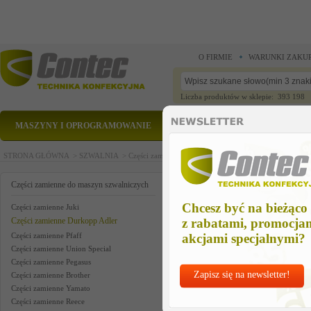
O FIRMIE
WARUNKI ZAKU
Liczba produktów w sklepie: 393 198
MASZYNY I OPROGRAMOWANIE
CZĘŚCI ZAMIENNE
STRONA GŁÓWNA >
SZWALNIA >
Części zamienne do maszyn szwalniczych >
Części zam
down-holder left
Części zamienne do maszyn szwalniczych
Chcesz być na bieżąco
Części zamienne Juki
Części zamienne Durkopp Adler
z rabatami, promocja
Części zamienne Pfaff
akcjami specjalnymi?
Części zamienne Union Special
Części zamienne Pegasus
Zapisz się na newsletter!
Części zamienne Brother
Części zamienne Yamato
Części zamienne Reece