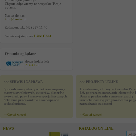
Potrzebujesz pomocy?
Chętnie odpowiemy na wszystkie Twoje
pytania.
Napisz do nas:
info@contec.pl
Zadzwoń: tel.: (42) 227 11 40
Live Chat
Skontaktuj się przez
.
Ostatnio oglądane
down-holder left
214,41 zł
>>> SERWIS I NAPRAWA
>>> PROJEKTY UNIJNE
Sprawdź naszą ofertę w zakresie naprawy
Transformacja firmy w kierunku Prze
maszyn szwalniczych, cutterów, ploterów,
4.0. poprzez zastosowanie elementów 
wytwornic pary i maszyn specjalistycznych.
Data w powiązaniu z automatyzacją
Szkolenie pracowników oraz wsparcie
łańcucha dostaw, prognozowania popy
technologiczne.
zarządzania zapasami
>>
Czytaj wiecej
>>
Czytaj wiecej
NEWS
KATALOG ON-LINE