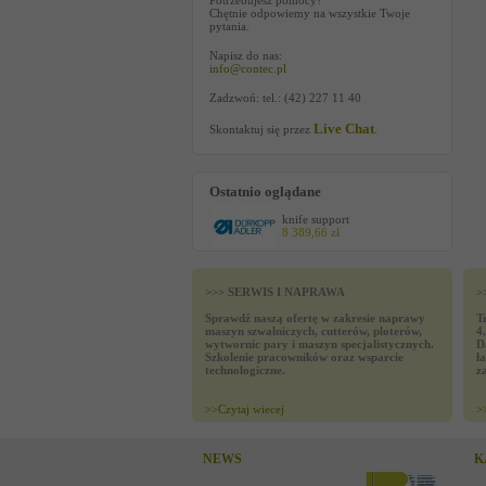
Potrzebujesz pomocy?
Chętnie odpowiemy na wszystkie Twoje
pytania.
Napisz do nas:
info@contec.pl
Zadzwoń: tel.: (42) 227 11 40
Live Chat
Skontaktuj się przez
.
Ostatnio oglądane
knife support
8 389,66 zł
>>> SERWIS I NAPRAWA
>
Sprawdź naszą ofertę w zakresie naprawy
T
maszyn szwalniczych, cutterów, ploterów,
4
wytwornic pary i maszyn specjalistycznych.
D
Szkolenie pracowników oraz wsparcie
ł
technologiczne.
z
>>
Czytaj wiecej
>
NEWS
K