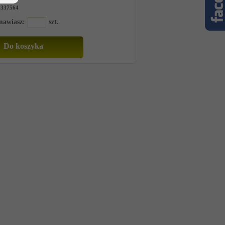
-337564
amawiasz:
szt.