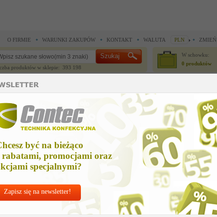
O FIRMIE
WARUNKI ZAKUPÓW
KONTAKT
WALUTA
PLN
ZMIEŃ
W schowku:
0 produktów
czba produktów w sklepie: 393 198
CZĘŚCI ZAMIENNE
IGŁY I AKCESORIA
do maszyn szwalniczych >
Części zamienne Durkopp Adler >
knife support
nife support
hcesz być na bieżąco
Cena n
 rabatami, promocjami oraz
8 389,
kcjami specjalnymi?
Zapisz się na newsletter!
Chcesz korzyst
Najlepsze
ceny