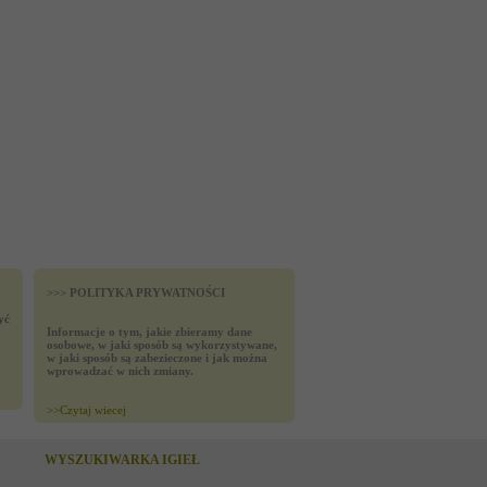
>>> POLITYKA PRYWATNOŚCI
yć
Informacje o tym, jakie zbieramy dane
osobowe, w jaki sposób są wykorzystywane,
w jaki sposób są zabezieczone i jak można
wprowadzać w nich zmiany.
>>
Czytaj wiecej
WYSZUKIWARKA IGIEŁ