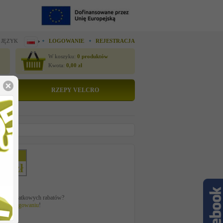
 JĘZYK
LOGOWANIE
REJESTRACJA
W koszyku:
0
produktów
Kwota:
0,00
zł
RZEPY VELCRO
etto
66 zł
ać z dodatkowych rabatów?
 po
zalogowaniu
!