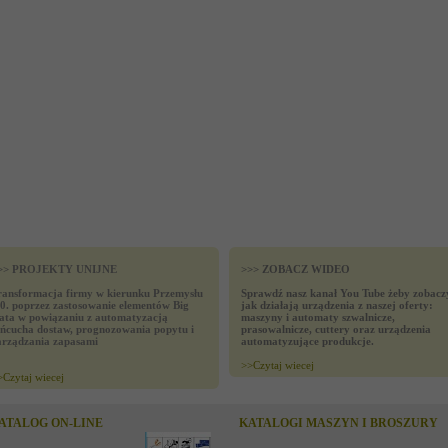
>> PROJEKTY UNIJNE
>>> ZOBACZ WIDEO
ransformacja firmy w kierunku Przemysłu
Sprawdź nasz kanał You Tube żeby zobacz
.0. poprzez zastosowanie elementów Big
jak działają urządzenia z naszej oferty:
ata w powiązaniu z automatyzacją
maszyny i automaty szwalnicze,
ańcucha dostaw, prognozowania popytu i
prasowalnicze, cuttery oraz urządzenia
arządzania zapasami
automatyzujące produkcje.
>>
Czytaj wiecej
>
Czytaj wiecej
ATALOG ON-LINE
KATALOGI MASZYN I BROSZURY