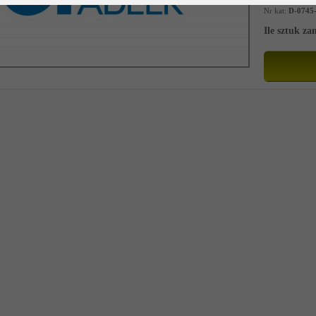
Nr kat:
D-0745
Ile sztuk z