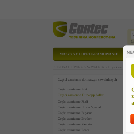
Li
MASZYNY I OPROGRAMOWANIE
STRONA GŁÓWNA >
SZWALNIA >
Części zamienne 
k
Części zamienne do maszyn szwalniczych
C
Części zamienne Juki
Części zamienne Durkopp Adler
z
Części zamienne Pfaff
a
Części zamienne Union Special
Części zamienne Pegasus
Części zamienne Brother
Części zamienne Yamato
Części zamienne Reece